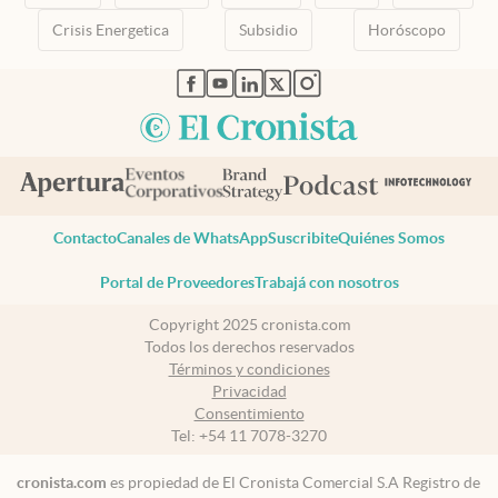
Crisis Energetica
Subsidio
Horóscopo
abre en nueva pestaña
abre en nueva pestaña
abre en nueva pestaña
abre en nueva pestaña
abre en nueva pestaña
Contacto
Canales de WhatsApp
Suscribite
Quiénes Somos
Portal de Proveedores
Trabajá con nosotros
Copyright 2025 cronista.com
Todos los derechos reservados
Términos y condiciones
Privacidad
Consentimiento
Tel:
+54 11 7078-3270
cronista.com
es propiedad de El Cronista Comercial S.A Registro de