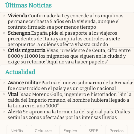
Últimas Noticias
Vivienda
Confirmado: la Ley concede a los inquilinos
permanecer hasta 5 años en la vivienda, aunque el
contrato firmado sea por menos tiempo
Schengen
España pide el pasaporte a los viajeros
procedentes de Italia y amplía los controles a siete
aeropuertos: a quiénes afecta y hasta cuándo
Crisis migratoria
Vivas, presidente de Ceuta, cifra entre
8.000 y 11.000 los migrantes que siguen en la ciudad y
exige su retorno: “Aquí no va a haber papeles”
Actualidad
Avance militar
Partirá el nuevo submarino de la Armada:
fue construido en el país y es un orgullo nacional
Viral
Isaac Moreno Gallo, ingeniero e historiador: “Sin la
caída del Imperio romano, el hombre hubiera llegado a
la Luna en el año 1000”
Alerta
Se aproxima la tormenta del siglo al país. Cuáles
serán las zonas afectadas por las intensas lluvias
Netflix
Celulares
Empleo
SEPE
Precios