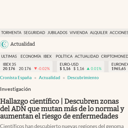
Últimas Noticias
TORMENTA
SEGURIDAD
JUBILADOS
VIVIENDA
ALQUILER
ACCIONE
Economía y finanzas
SOCIAL
Argentina
Actualidad
Política
España
Actualidad
ULTIMAS
ECONOMÍA
IBEX
POLÍTICA
ACTUALIDAD
CRIPTOMONE
México
NOTICIAS
Y
Y
IBEX 35
EURO-USD
EURONE
Criptomonedas
20.176
20.176
-0.02
%
$
1,16
$
1,16
0.01
%
USA
1965,65
FINANZAS
EURO
abre en nueva pestaña
abre en nueva pestaña
Cronista España
Actualidad
Descubrimiento
Colombia
España
Uruguay
Investigación
Hallazgo científico | Descubren zonas
del ADN que mutan más de lo normal y
aumentan el riesgo de enfermedades
Científicos han descubierto nuevas regiones del genoma