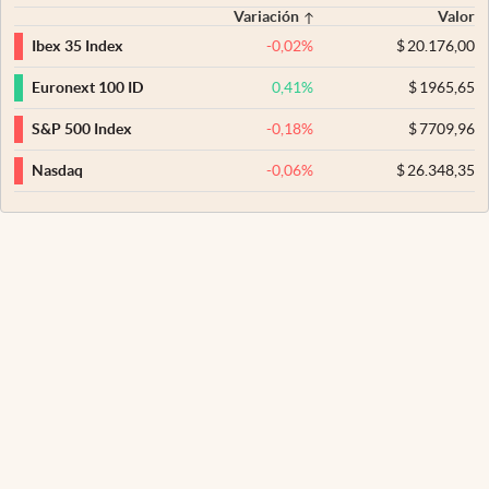
Variación
Valor
-0,02
%
$
20.176,00
Ibex 35 Index
0,41
%
$
1965,65
Euronext 100 ID
-0,18
%
$
7709,96
S&P 500 Index
-0,06
%
$
26.348,35
Nasdaq