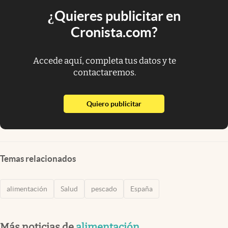
¿Quieres publicitar en
Cronista.com?
Accede aquí, completa tus datos y te
contactaremos.
abre en nueva pestaña
Quiero publicitar
Temas relacionados
alimentación
Salud
pescado
España
Más noticias de
alimentación