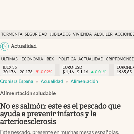
Últimas Noticias
TORMENTA
SEGURIDAD
JUBILADOS
VIVIENDA
ALQUILER
ACCIONE
Economía y finanzas
SOCIAL
Argentina
Actualidad
Política
España
Actualidad
ULTIMAS
ECONOMÍA
IBEX
POLÍTICA
ACTUALIDAD
CRIPTOMONE
México
NOTICIAS
Y
Y
IBEX 35
EURO-USD
EURONE
Criptomonedas
20.176
20.176
-0.02
%
$
1,16
$
1,16
0.01
%
USA
1965,65
FINANZAS
EURO
Cronista España
Actualidad
Alimentación
Colombia
España
Uruguay
Alimentación saludable
No es salmón: este es el pescado que
ayuda a prevenir infartos y la
arterioesclerosis
Este pescado, presente en muchas mesas españolas,