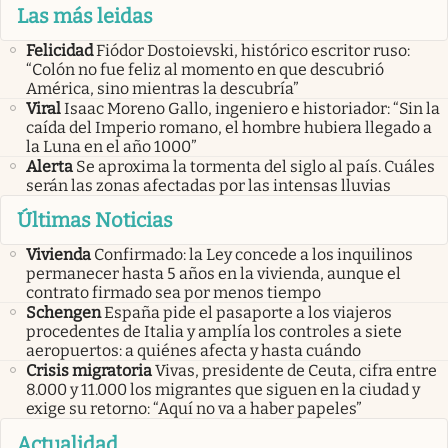
Las más leidas
Felicidad
Fiódor Dostoievski, histórico escritor ruso:
“Colón no fue feliz al momento en que descubrió
América, sino mientras la descubría”
Viral
Isaac Moreno Gallo, ingeniero e historiador: “Sin la
caída del Imperio romano, el hombre hubiera llegado a
la Luna en el año 1000”
Alerta
Se aproxima la tormenta del siglo al país. Cuáles
serán las zonas afectadas por las intensas lluvias
Últimas Noticias
Vivienda
Confirmado: la Ley concede a los inquilinos
permanecer hasta 5 años en la vivienda, aunque el
contrato firmado sea por menos tiempo
Schengen
España pide el pasaporte a los viajeros
procedentes de Italia y amplía los controles a siete
aeropuertos: a quiénes afecta y hasta cuándo
Crisis migratoria
Vivas, presidente de Ceuta, cifra entre
8.000 y 11.000 los migrantes que siguen en la ciudad y
exige su retorno: “Aquí no va a haber papeles”
Actualidad