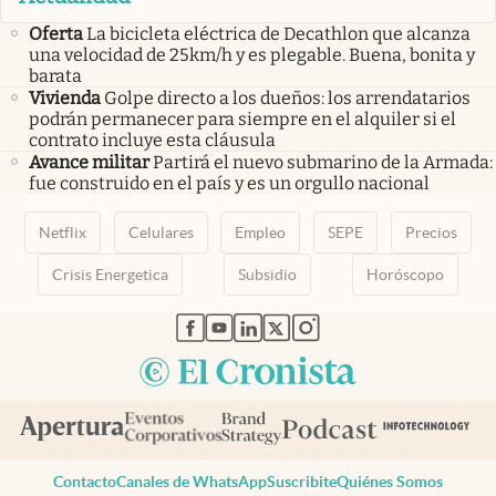
Oferta
La bicicleta eléctrica de Decathlon que alcanza
una velocidad de 25km/h y es plegable. Buena, bonita y
barata
Vivienda
Golpe directo a los dueños: los arrendatarios
podrán permanecer para siempre en el alquiler si el
contrato incluye esta cláusula
Avance militar
Partirá el nuevo submarino de la Armada:
fue construido en el país y es un orgullo nacional
Netflix
Celulares
Empleo
SEPE
Precios
Crisis Energetica
Subsidio
Horóscopo
abre en nueva pestaña
abre en nueva pestaña
abre en nueva pestaña
abre en nueva pestaña
abre en nueva pestaña
Contacto
Canales de WhatsApp
Suscribite
Quiénes Somos