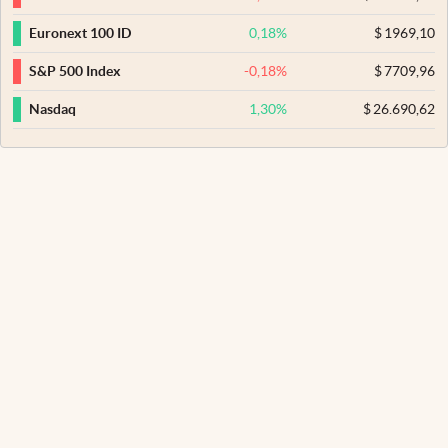
0,18
%
$
1969,10
Euronext 100 ID
-0,18
%
$
7709,96
S&P 500 Index
1,30
%
$
26.690,62
Nasdaq