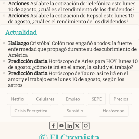
Acciones
Así abre la cotización de Telefónica este lunes
10 de agosto, ¿cuál es el rendimiento de los dividendos?
Acciones
Así abre la cotización de Repsol este lunes 10
de agosto, ¿cuál es el rendimiento de los dividendos?
Actualidad
Hallazgo
Cristóbal Colón nos engañó a todos: la fuerte
enfermedad que propagó durante su descubrimiento de
América
Predicción diaria
Horóscopo de Aries para HOY, lunes 10
de agosto: ¿cómo te irá en el amor, la salud y el trabajo?
Predicción diaria
Horóscopo de Tauro: así te irá en el
amor y el trabajo este lunes 10 de agosto, según los
astros
Netflix
Celulares
Empleo
SEPE
Precios
Crisis Energetica
Subsidio
Horóscopo
abre en nueva pestaña
abre en nueva pestaña
abre en nueva pestaña
abre en nueva pestaña
abre en nueva pestaña