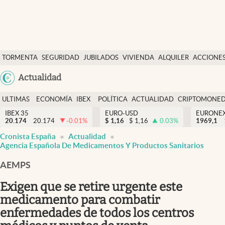
Últimas Noticias
TORMENTA
SEGURIDAD
JUBILADOS
VIVIENDA
ALQUILER
ACCIONE
Economía y finanzas
SOCIAL
Argentina
Actualidad
Política
España
Actualidad
ULTIMAS
ECONOMÍA
IBEX
POLÍTICA
ACTUALIDAD
CRIPTOMONE
México
NOTICIAS
Y
Y
IBEX 35
EURO-USD
EURONE
Criptomonedas
20.174
20.174
-0.01
%
$
1,16
$
1,16
0.03
%
USA
1969,1
FINANZAS
EURO
Cronista España
Actualidad
Colombia
España
Agencia Española De Medicamentos Y Productos Sanitarios
Uruguay
AEMPS
Exigen que se retire urgente este
medicamento para combatir
enfermedades de todos los centros