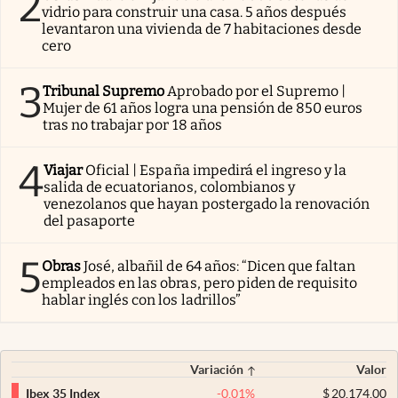
2
vidrio para construir una casa. 5 años después
levantaron una vivienda de 7 habitaciones desde
cero
3
Tribunal Supremo
Aprobado por el Supremo |
Mujer de 61 años logra una pensión de 850 euros
tras no trabajar por 18 años
4
Viajar
Oficial | España impedirá el ingreso y la
salida de ecuatorianos, colombianos y
venezolanos que hayan postergado la renovación
del pasaporte
5
Obras
José, albañil de 64 años: “Dicen que faltan
empleados en las obras, pero piden de requisito
hablar inglés con los ladrillos”
Variación
Valor
-0,01
%
$
20.174,00
Ibex 35 Index