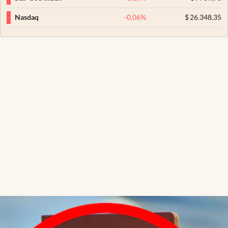
-0,06
%
$
26.348,35
Nasdaq