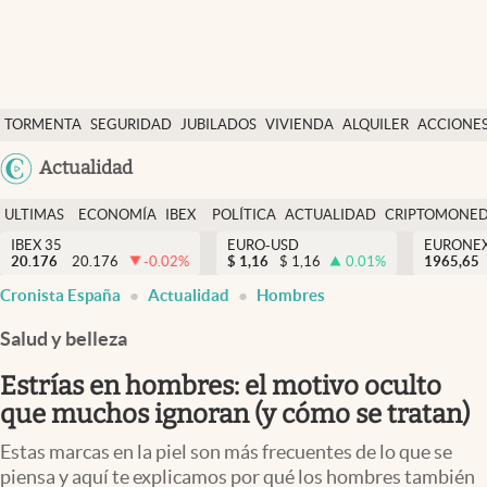
Últimas Noticias
TORMENTA
SEGURIDAD
JUBILADOS
VIVIENDA
ALQUILER
ACCIONE
Economía y finanzas
SOCIAL
Argentina
Actualidad
Política
España
Actualidad
ULTIMAS
ECONOMÍA
IBEX
POLÍTICA
ACTUALIDAD
CRIPTOMONE
México
NOTICIAS
Y
Y
IBEX 35
EURO-USD
EURONE
Criptomonedas
20.176
20.176
-0.02
%
$
1,16
$
1,16
0.01
%
USA
1965,65
FINANZAS
EURO
Cronista España
Actualidad
Hombres
Colombia
España
Uruguay
Salud y belleza
Estrías en hombres: el motivo oculto
que muchos ignoran (y cómo se tratan)
Estas marcas en la piel son más frecuentes de lo que se
piensa y aquí te explicamos por qué los hombres también