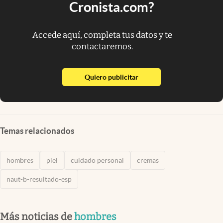
Cronista.com?
Accede aquí, completa tus datos y te
contactaremos.
abre en nueva pestaña
Quiero publicitar
Temas relacionados
hombres
piel
cuidado personal
cremas
naut-b-resultado-esp
Más noticias de
hombres