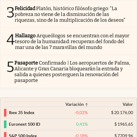
3
Felicidad
Platón, histórico filósofo griego: “La
pobreza no viene de la disminución de las
riquezas, sino de la multiplicación de los deseos”
4
Hallazgo
Arqueólogos se encuentran con el mayor
tesoro de la humanidad: recuperan del fondo del
mar una de las 7 maravillas del mundo
5
Pasaporte
Confirmado | Los aeropuertos de Palma,
Alicante y Gran Canaria bloquearán la entrada y
salida a quienes posterguen la renovación del
pasaporte
Variación
Valor
-0,02
%
$
20.176,00
Ibex 35 Index
0,41
%
$
1965,65
Euronext 100 ID
-0,18
%
$
7709,96
S&P 500 Index