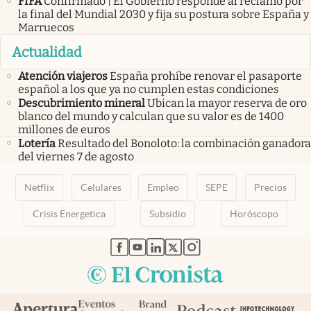
FIFA
Confirmado | El Gobierno responde al reclamo por
la final del Mundial 2030 y fija su postura sobre España y
Marruecos
Actualidad
Atención viajeros
España prohíbe renovar el pasaporte
español a los que ya no cumplen estas condiciones
Descubrimiento mineral
Ubican la mayor reserva de oro
blanco del mundo y calculan que su valor es de 1400
millones de euros
Lotería
Resultado del Bonoloto: la combinación ganadora
del viernes 7 de agosto
Netflix
Celulares
Empleo
SEPE
Precios
Crisis Energetica
Subsidio
Horóscopo
abre en nueva pestaña
abre en nueva pestaña
abre en nueva pestaña
abre en nueva pestaña
abre en nueva pestaña