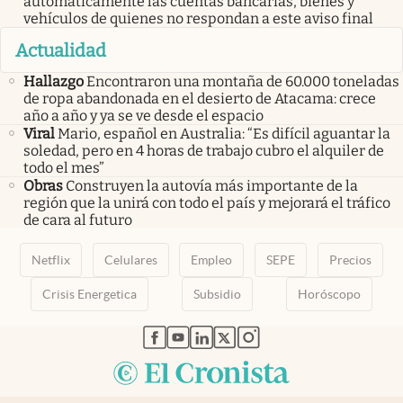
automáticamente las cuentas bancarias, bienes y
vehículos de quienes no respondan a este aviso final
Actualidad
Hallazgo
Encontraron una montaña de 60.000 toneladas
de ropa abandonada en el desierto de Atacama: crece
año a año y ya se ve desde el espacio
Viral
Mario, español en Australia: “Es difícil aguantar la
soledad, pero en 4 horas de trabajo cubro el alquiler de
todo el mes”
Obras
Construyen la autovía más importante de la
región que la unirá con todo el país y mejorará el tráfico
de cara al futuro
Netflix
Celulares
Empleo
SEPE
Precios
Crisis Energetica
Subsidio
Horóscopo
abre en nueva pestaña
abre en nueva pestaña
abre en nueva pestaña
abre en nueva pestaña
abre en nueva pestaña