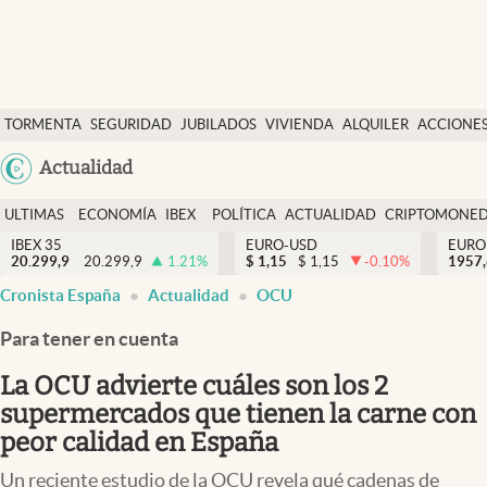
Últimas Noticias
TORMENTA
SEGURIDAD
JUBILADOS
VIVIENDA
ALQUILER
ACCIONE
Economía y finanzas
SOCIAL
Argentina
Actualidad
Política
España
Actualidad
ULTIMAS
ECONOMÍA
IBEX
POLÍTICA
ACTUALIDAD
CRIPTOMONE
México
NOTICIAS
Y
Y
IBEX 35
EURO-USD
EURO
Criptomonedas
20.299,9
20.299,9
1.21
%
$
1,15
$
1,15
-0.10
%
USA
1957
FINANZAS
EURO
Cronista España
Actualidad
OCU
Colombia
España
Uruguay
Para tener en cuenta
La OCU advierte cuáles son los 2
supermercados que tienen la carne con
peor calidad en España
Un reciente estudio de la OCU revela qué cadenas de