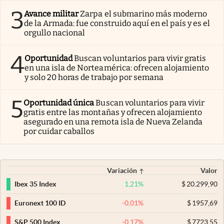
3
Avance militar
Zarpa el submarino más moderno
de la Armada: fue construido aquí en el país y es el
orgullo nacional
4
Oportunidad
Buscan voluntarios para vivir gratis
en una isla de Norteamérica: ofrecen alojamiento
y solo 20 horas de trabajo por semana
5
Oportunidad única
Buscan voluntarios para vivir
gratis entre las montañas y ofrecen alojamiento
asegurado en una remota isla de Nueva Zelanda
por cuidar caballos
Variación
Valor
1,21
%
$
20.299,90
Ibex 35 Index
-0,01
%
$
1957,69
Euronext 100 ID
-0,17
%
$
7723,55
S&P 500 Index