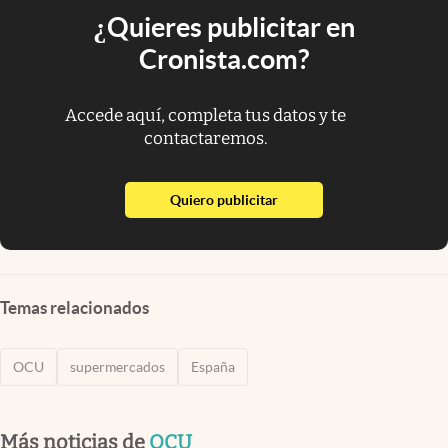
¿Quieres publicitar en
Cronista.com?
Accede aquí, completa tus datos y te
contactaremos.
abre en nueva pestaña
Quiero publicitar
Temas relacionados
OCU
supermercados
España
Más noticias de
OCU