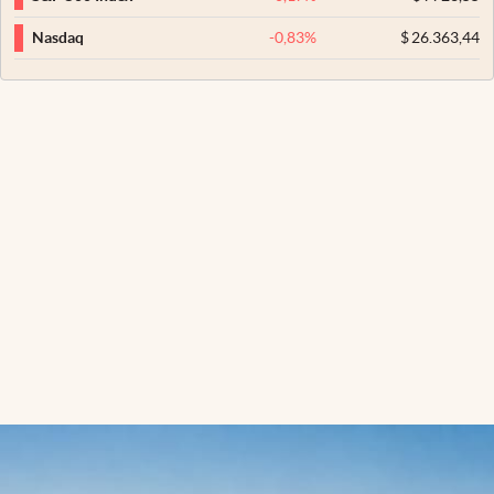
-0,83
%
$
26.363,44
Nasdaq