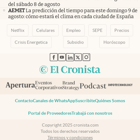
del sábado 8 de agosto
AEMET
La predicción del tiempo para este domingo 9 de
agosto: cómo estará el clima en cada ciudad de España
Netflix
Celulares
Empleo
SEPE
Precios
Crisis Energetica
Subsidio
Horóscopo
abre en nueva pestaña
abre en nueva pestaña
abre en nueva pestaña
abre en nueva pestaña
abre en nueva pestaña
Contacto
Canales de WhatsApp
Suscribite
Quiénes Somos
Portal de Proveedores
Trabajá con nosotros
Copyright 2025 cronista.com
Todos los derechos reservados
Términos y condiciones