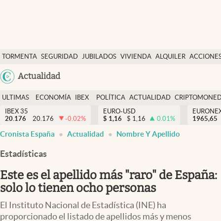
Últimas Noticias
TORMENTA
SEGURIDAD
JUBILADOS
VIVIENDA
ALQUILER
ACCIONE
Economía y finanzas
SOCIAL
Argentina
Actualidad
Política
España
Actualidad
ULTIMAS
ECONOMÍA
IBEX
POLÍTICA
ACTUALIDAD
CRIPTOMONE
México
NOTICIAS
Y
Y
IBEX 35
EURO-USD
EURONE
Criptomonedas
20.176
20.176
-0.02
%
$
1,16
$
1,16
0.01
%
USA
1965,65
FINANZAS
EURO
Cronista España
Actualidad
Nombre Y Apellido
Colombia
España
Uruguay
Estadísticas
Este es el apellido más "raro" de España:
solo lo tienen ocho personas
El Instituto Nacional de Estadística (INE) ha
proporcionado el listado de apellidos más y menos