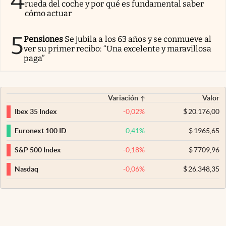
4
rueda del coche y por qué es fundamental saber
cómo actuar
5
Pensiones
Se jubila a los 63 años y se conmueve al
ver su primer recibo: “Una excelente y maravillosa
paga”
Variación
Valor
-0,02
%
$
20.176,00
Ibex 35 Index
0,41
%
$
1965,65
Euronext 100 ID
-0,18
%
$
7709,96
S&P 500 Index
-0,06
%
$
26.348,35
Nasdaq