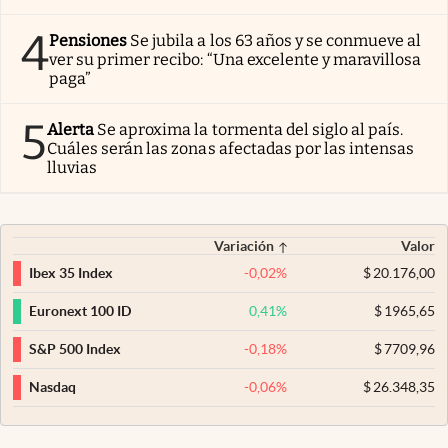
4
Pensiones
Se jubila a los 63 años y se conmueve al
ver su primer recibo: “Una excelente y maravillosa
paga”
5
Alerta
Se aproxima la tormenta del siglo al país.
Cuáles serán las zonas afectadas por las intensas
lluvias
Variación
Valor
-0,02
%
$
20.176,00
Ibex 35 Index
0,41
%
$
1965,65
Euronext 100 ID
-0,18
%
$
7709,96
S&P 500 Index
-0,06
%
$
26.348,35
Nasdaq