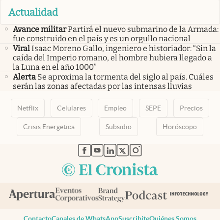
Actualidad
Avance militar
Partirá el nuevo submarino de la Armada:
fue construido en el país y es un orgullo nacional
Viral
Isaac Moreno Gallo, ingeniero e historiador: “Sin la
caída del Imperio romano, el hombre hubiera llegado a
la Luna en el año 1000”
Alerta
Se aproxima la tormenta del siglo al país. Cuáles
serán las zonas afectadas por las intensas lluvias
Netflix
Celulares
Empleo
SEPE
Precios
Crisis Energetica
Subsidio
Horóscopo
abre en nueva pestaña
abre en nueva pestaña
abre en nueva pestaña
abre en nueva pestaña
abre en nueva pestaña
Contacto
Canales de WhatsApp
Suscribite
Quiénes Somos