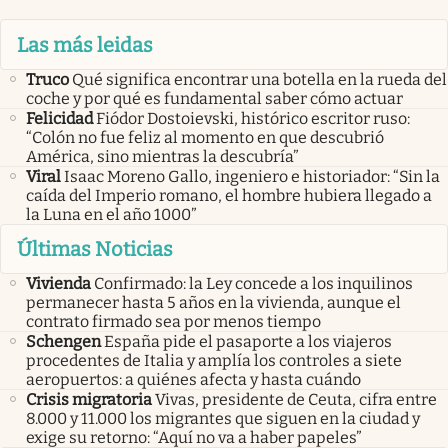
Las más leidas
Truco
Qué significa encontrar una botella en la rueda del
coche y por qué es fundamental saber cómo actuar
Felicidad
Fiódor Dostoievski, histórico escritor ruso:
“Colón no fue feliz al momento en que descubrió
América, sino mientras la descubría”
Viral
Isaac Moreno Gallo, ingeniero e historiador: “Sin la
caída del Imperio romano, el hombre hubiera llegado a
la Luna en el año 1000”
Últimas Noticias
Vivienda
Confirmado: la Ley concede a los inquilinos
permanecer hasta 5 años en la vivienda, aunque el
contrato firmado sea por menos tiempo
Schengen
España pide el pasaporte a los viajeros
procedentes de Italia y amplía los controles a siete
aeropuertos: a quiénes afecta y hasta cuándo
Crisis migratoria
Vivas, presidente de Ceuta, cifra entre
8.000 y 11.000 los migrantes que siguen en la ciudad y
exige su retorno: “Aquí no va a haber papeles”