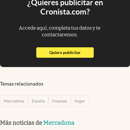
¿Quieres publicitar en
Cronista.com?
Accede aquí, completa tus datos y te
contactaremos.
abre en nueva pestaña
Quiero publicitar
Temas relacionados
Mercadona
España
limpieza
hogar
Más noticias de
Mercadona