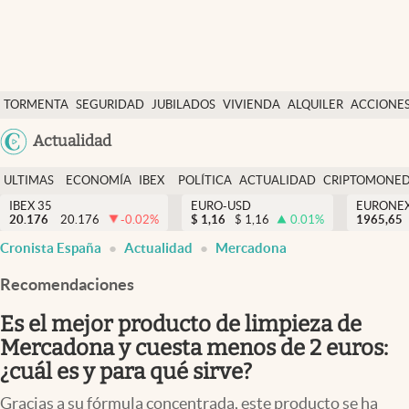
Últimas Noticias
TORMENTA
SEGURIDAD
JUBILADOS
VIVIENDA
ALQUILER
ACCIONE
Economía y finanzas
SOCIAL
Argentina
Actualidad
Política
España
Actualidad
ULTIMAS
ECONOMÍA
IBEX
POLÍTICA
ACTUALIDAD
CRIPTOMONE
México
NOTICIAS
Y
Y
IBEX 35
EURO-USD
EURONE
Criptomonedas
20.176
20.176
-0.02
%
$
1,16
$
1,16
0.01
%
USA
1965,65
FINANZAS
EURO
Cronista España
Actualidad
Mercadona
Colombia
España
Uruguay
Recomendaciones
Es el mejor producto de limpieza de
Mercadona y cuesta menos de 2 euros:
¿cuál es y para qué sirve?
Gracias a su fórmula concentrada, este producto se ha