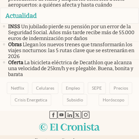
aeropuertos: a quiénes afecta y hasta cuándo
Actualidad
INSS
Un jubilado pierde su pensión por un error de la
Seguridad Social. Años más tarde recibe más de 55.000
euros de indemnización por daños
Obras
Llegan los nuevos trenes que transformarán los
viajes nocturnos: las 5 rutas clave que se estrenarán en
2026
Oferta
La bicicleta eléctrica de Decathlon que alcanza
una velocidad de 25km/h y es plegable. Buena, bonita y
barata
Netflix
Celulares
Empleo
SEPE
Precios
Crisis Energetica
Subsidio
Horóscopo
abre en nueva pestaña
abre en nueva pestaña
abre en nueva pestaña
abre en nueva pestaña
abre en nueva pestaña