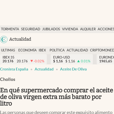
Últimas Noticias
TORMENTA
SEGURIDAD
JUBILADOS
VIVIENDA
ALQUILER
ACCIONE
Economía y finanzas
SOCIAL
Argentina
Actualidad
Política
España
Actualidad
ULTIMAS
ECONOMÍA
IBEX
POLÍTICA
ACTUALIDAD
CRIPTOMONE
México
NOTICIAS
Y
Y
IBEX 35
EURO-USD
EURONE
Criptomonedas
20.176
20.176
-0.02
%
$
1,16
$
1,16
0.01
%
USA
1965,65
FINANZAS
EURO
Cronista España
Actualidad
Aceite De Oliva
Colombia
España
Uruguay
Chollos
En qué supermercado comprar el aceite
de oliva virgen extra más barato por
litro
Las personas que deseen comprar este exquisito alimento