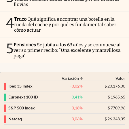
lluvias
4
Truco
Qué significa encontrar una botella en la
rueda del coche y por qué es fundamental saber
cómo actuar
5
Pensiones
Se jubila a los 63 años y se conmueve al
ver su primer recibo: “Una excelente y maravillosa
paga”
Variación
Valor
-0,02
%
$
20.176,00
Ibex 35 Index
0,41
%
$
1965,65
Euronext 100 ID
-0,18
%
$
7709,96
S&P 500 Index
-0,06
%
$
26.348,35
Nasdaq