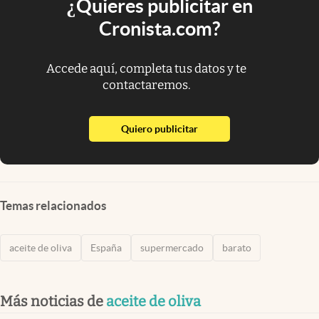
¿Quieres publicitar en
Cronista.com?
Accede aquí, completa tus datos y te
contactaremos.
abre en nueva pestaña
Quiero publicitar
Temas relacionados
aceite de oliva
España
supermercado
barato
Más noticias de
aceite de oliva