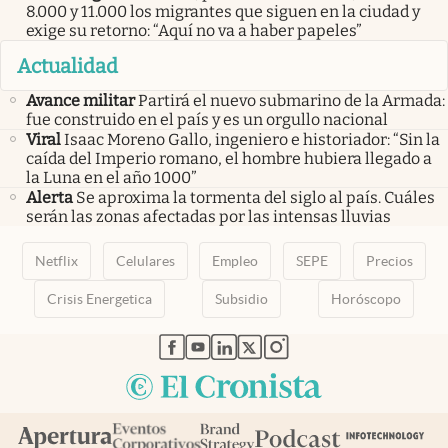
8.000 y 11.000 los migrantes que siguen en la ciudad y
exige su retorno: “Aquí no va a haber papeles”
Actualidad
Avance militar
Partirá el nuevo submarino de la Armada:
fue construido en el país y es un orgullo nacional
Viral
Isaac Moreno Gallo, ingeniero e historiador: “Sin la
caída del Imperio romano, el hombre hubiera llegado a
la Luna en el año 1000”
Alerta
Se aproxima la tormenta del siglo al país. Cuáles
serán las zonas afectadas por las intensas lluvias
Netflix
Celulares
Empleo
SEPE
Precios
Crisis Energetica
Subsidio
Horóscopo
abre en nueva pestaña
abre en nueva pestaña
abre en nueva pestaña
abre en nueva pestaña
abre en nueva pestaña