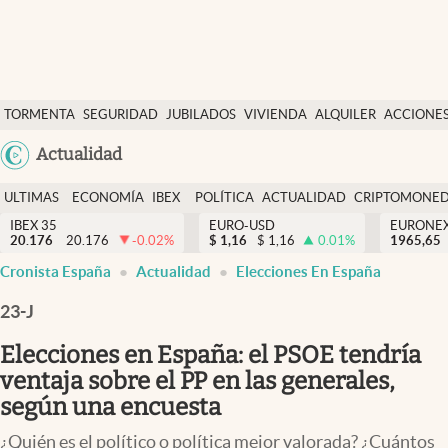
Últimas Noticias
TORMENTA
SEGURIDAD
JUBILADOS
VIVIENDA
ALQUILER
ACCIONE
Economía y finanzas
SOCIAL
Argentina
Actualidad
Política
España
Actualidad
ULTIMAS
ECONOMÍA
IBEX
POLÍTICA
ACTUALIDAD
CRIPTOMONE
México
NOTICIAS
Y
Y
IBEX 35
EURO-USD
EURONE
Criptomonedas
20.176
20.176
-0.02
%
$
1,16
$
1,16
0.01
%
USA
1965,65
FINANZAS
EURO
Cronista España
Actualidad
Elecciones En España
Colombia
España
Uruguay
23-J
Elecciones en España: el PSOE tendría
ventaja sobre el PP en las generales,
según una encuesta
¿Quién es el político o política mejor valorada? ¿Cuántos