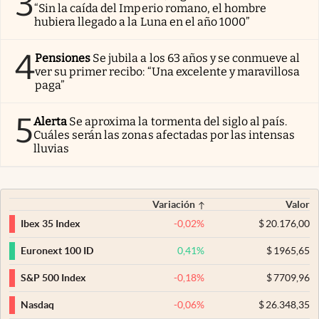
3
“Sin la caída del Imperio romano, el hombre
hubiera llegado a la Luna en el año 1000”
4
Pensiones
Se jubila a los 63 años y se conmueve al
ver su primer recibo: “Una excelente y maravillosa
paga”
5
Alerta
Se aproxima la tormenta del siglo al país.
Cuáles serán las zonas afectadas por las intensas
lluvias
Variación
Valor
-0,02
%
$
20.176,00
Ibex 35 Index
0,41
%
$
1965,65
Euronext 100 ID
-0,18
%
$
7709,96
S&P 500 Index
-0,06
%
$
26.348,35
Nasdaq