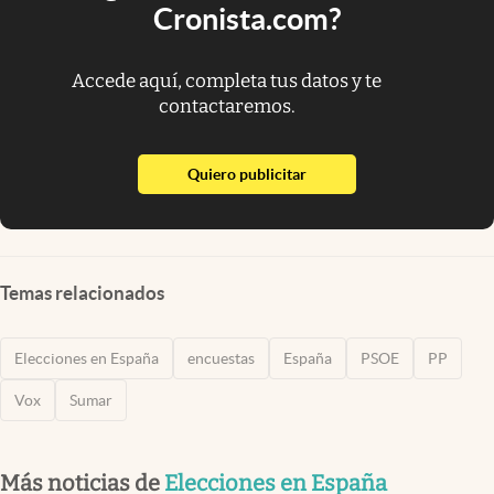
Cronista.com?
Accede aquí, completa tus datos y te
contactaremos.
abre en nueva pestaña
Quiero publicitar
Temas relacionados
Elecciones en España
encuestas
España
PSOE
PP
Vox
Sumar
Más noticias de
Elecciones en España