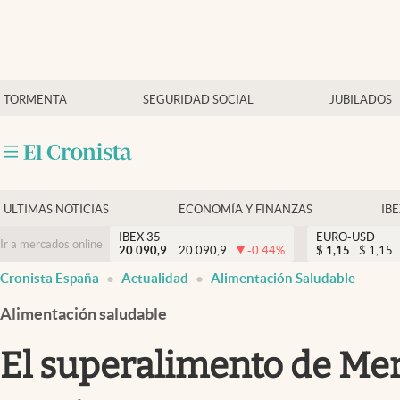
Últimas Noticias
TORMENTA
SEGURIDAD SOCIAL
JUBILADOS
Economía y finanzas
Política
Actualidad
Criptomonedas
ULTIMAS NOTICIAS
ECONOMÍA Y FINANZAS
IB
IBEX 35
EURO-USD
Ir a mercados online
20.090,9
20.090,9
-0.44
%
$
1,15
$
1,15
Cronista España
Actualidad
Alimentación Saludable
Alimentación saludable
El superalimento de Mer