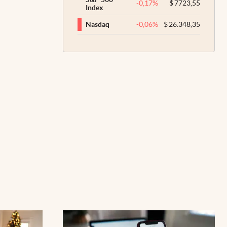
-0,17
%
$
7723,55
Index
-0,06
%
$
26.348,35
Nasdaq