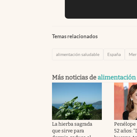
Temas relacionados
alimentación saludable
España
Mer
Más noticias de
alimentación
La hierba sagrada
Penélope 
que sirve para
52 años: 