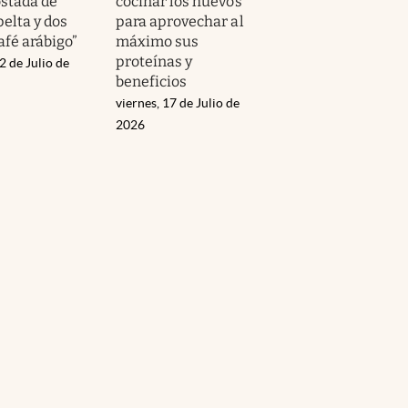
ostada de
cocinar los huevos
elta y dos
para aprovechar al
afé arábigo”
máximo sus
proteínas y
2 de Julio de
beneficios
viernes, 17 de Julio de
2026