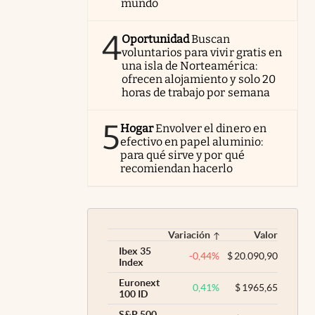
mundo
4
Oportunidad
Buscan
voluntarios para vivir gratis en
una isla de Norteamérica:
ofrecen alojamiento y solo 20
horas de trabajo por semana
5
Hogar
Envolver el dinero en
efectivo en papel aluminio:
para qué sirve y por qué
recomiendan hacerlo
Variación
Valor
Ibex 35
-0,44
%
$
20.090,90
Index
Euronext
0,41
%
$
1965,65
100 ID
S&P 500