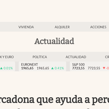
VIVIENDA
ALQUILER
ACCIONES
Actualidad
EX Y EURO
POLÍTICA
ACTUALIDAD
C
EURONEXT
S&P 500
0.01
%
1965,65
1965,65
0.41
%
7723,55
7723,55
-0
cadona que ayuda a perde