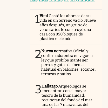
1
Viral
Gastó los ahorros de su
vida en un terreno vacío. Nueve
años después, un grupo de
voluntarios le construyó una
casa con 850 bloques de
plástico reciclado
2
Nueva normativa
Oficial y
confirmado: entra en vigor la
ley que prohíbe mantener
perros y gatos de forma
habitual en balcones, sótanos,
terrazas y patios
3
Hallazgo
Arqueólogos se
encuentran con el mayor
tesoro de la humanidad:
recuperan del fondo del mar
una de las 7 maravillas del