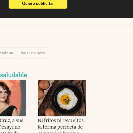
abre en nueva pestaña
Quiero publicitar
cadona
bajar de peso
 saludable
Cruz, a sus
Ni fritos ni revueltos:
“Desayuno
la forma perfecta de