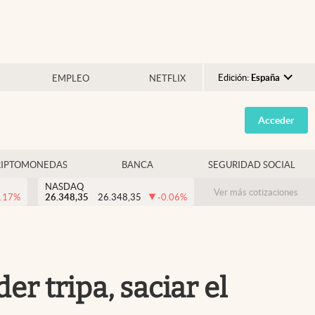
Edición:
España
EMPLEO
NETFLIX
Argentina
Acceder
España
México
RIPTOMONEDAS
BANCA
SEGURIDAD SOCIAL
USA
NASDAQ
Colombia
Ver más cotizaciones
.17
%
26.348,35
26.348,35
-0.06
%
Uruguay
r tripa, saciar el