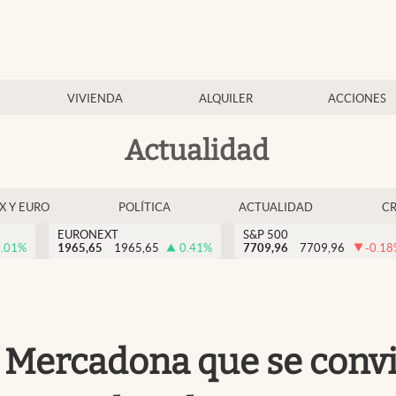
VIVIENDA
ALQUILER
ACCIONES
Actualidad
EX Y EURO
POLÍTICA
ACTUALIDAD
C
EURONEXT
S&P 500
.01
%
1965,65
1965,65
0.41
%
7709,96
7709,96
-0.18
 Mercadona que se convir