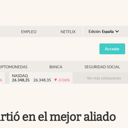
Edición:
España
EMPLEO
NETFLIX
Argentina
Acceder
España
México
RIPTOMONEDAS
BANCA
SEGURIDAD SOCIAL
USA
NASDAQ
Colombia
Ver más cotizaciones
%
26.348,35
26.348,35
-0.06
%
Uruguay
tió en el mejor aliado