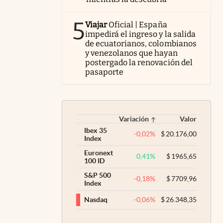
5
Viajar
Oficial | España
impedirá el ingreso y la salida
de ecuatorianos, colombianos
y venezolanos que hayan
postergado la renovación del
pasaporte
Variación
Valor
Ibex 35
-0,02
%
$
20.176,00
Index
Euronext
0,41
%
$
1965,65
100 ID
S&P 500
-0,18
%
$
7709,96
Index
-0,06
%
$
26.348,35
Nasdaq