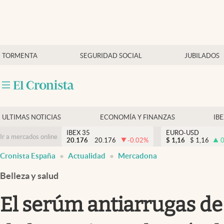
Últimas Noticias
TORMENTA
SEGURIDAD SOCIAL
JUBILADOS
Economía y finanzas
Política
Actualidad
Criptomonedas
ULTIMAS NOTICIAS
ECONOMÍA Y FINANZAS
IB
IBEX 35
EURO-USD
Ir a mercados online
20.176
20.176
-0.02
%
$
1,16
$
1,16
0
Cronista España
Actualidad
Mercadona
Belleza y salud
El serúm antiarrugas de