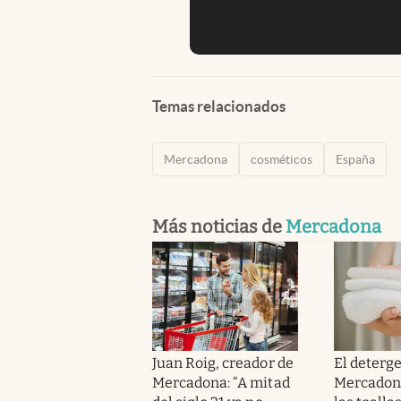
Temas relacionados
Mercadona
cosméticos
España
Más noticias de
Mercadona
Juan Roig, creador de
El deterg
Mercadona: “A mitad
Mercadona