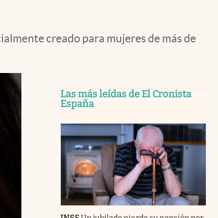
ecialmente creado para mujeres de más de
Las más leídas de El Cronista
España
INSS
Un jubilado pierde su pensión por