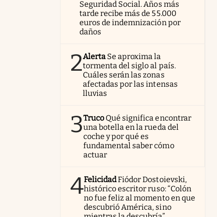
Seguridad Social. Años más
tarde recibe más de 55.000
euros de indemnización por
daños
2
Alerta
Se aproxima la
tormenta del siglo al país.
Cuáles serán las zonas
afectadas por las intensas
lluvias
3
Truco
Qué significa encontrar
una botella en la rueda del
coche y por qué es
fundamental saber cómo
actuar
4
Felicidad
Fiódor Dostoievski,
histórico escritor ruso: “Colón
no fue feliz al momento en que
descubrió América, sino
mientras la descubría”