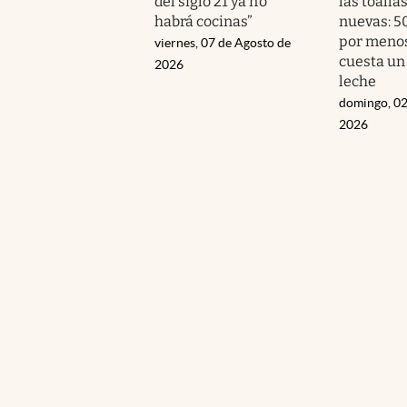
del siglo 21 ya no
las toalla
habrá cocinas”
nuevas: 5
por menos
viernes, 07 de Agosto de
cuesta un
2026
leche
domingo, 02
2026