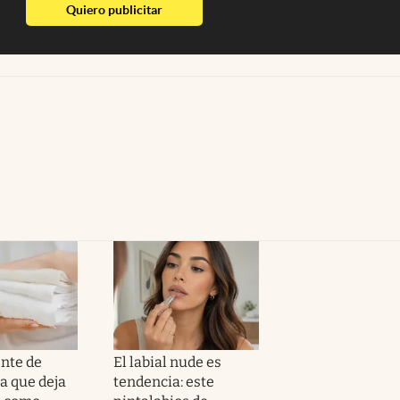
abre en nueva pestaña
Quiero publicitar
ente de
El labial nude es
 que deja
tendencia: este