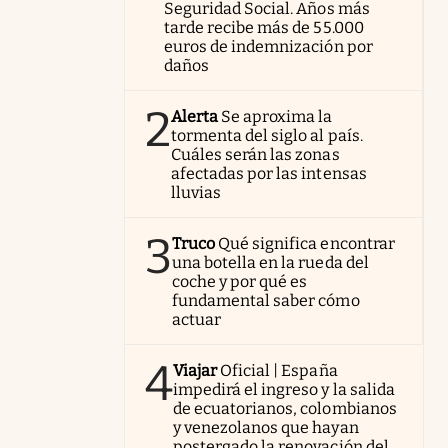
Seguridad Social. Años más
tarde recibe más de 55.000
euros de indemnización por
daños
2
Alerta
Se aproxima la
tormenta del siglo al país.
Cuáles serán las zonas
afectadas por las intensas
lluvias
3
Truco
Qué significa encontrar
una botella en la rueda del
coche y por qué es
fundamental saber cómo
actuar
4
Viajar
Oficial | España
impedirá el ingreso y la salida
de ecuatorianos, colombianos
y venezolanos que hayan
postergado la renovación del