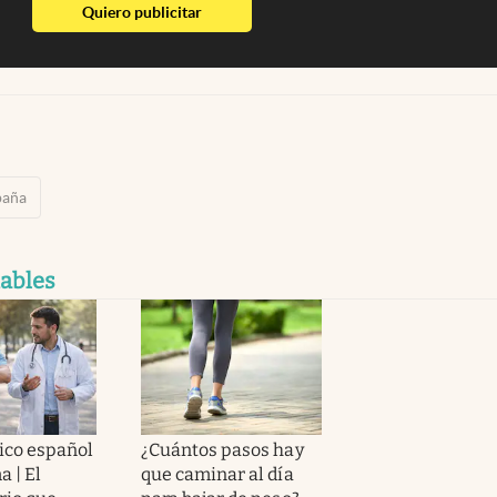
abre en nueva pestaña
Quiero publicitar
paña
dables
fico español
¿Cuántos pasos hay
a | El
que caminar al día