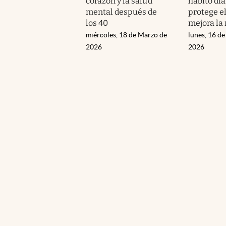
corazón y la salud
hábito dia
mental después de
protege el
los 40
mejora la
miércoles, 18 de Marzo de
lunes, 16 d
2026
2026