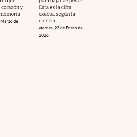
rio que
para bajar de peso?
 corazón y
Esta es la cifra
 memoria
exacta, según la
ciencia
e Marzo de
viernes, 23 de Enero de
2026