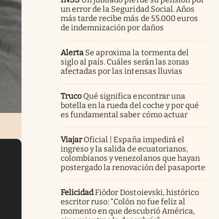
un error de la Seguridad Social. Años
más tarde recibe más de 55.000 euros
de indemnización por daños
Alerta
Se aproxima la tormenta del
siglo al país. Cuáles serán las zonas
afectadas por las intensas lluvias
Truco
Qué significa encontrar una
botella en la rueda del coche y por qué
es fundamental saber cómo actuar
Viajar
Oficial | España impedirá el
ingreso y la salida de ecuatorianos,
colombianos y venezolanos que hayan
postergado la renovación del pasaporte
Felicidad
Fiódor Dostoievski, histórico
escritor ruso: “Colón no fue feliz al
momento en que descubrió América,