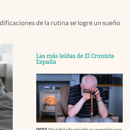
ificaciones de la rutina se logre un sueño
Las más leídas de El Cronista
España
INSS
Un jubilado pierde su pensión por