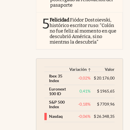
pasaporte
5
Felicidad
Fiódor Dostoievski,
histórico escritor ruso: “Colón
no fue feliz al momento en que
descubrió América, sino
mientras la descubría”
Variación
Valor
Ibex 35
-0,02
%
$
20.176,00
Index
Euronext
0,41
%
$
1965,65
100 ID
S&P 500
-0,18
%
$
7709,96
Index
-0,06
%
$
26.348,35
Nasdaq