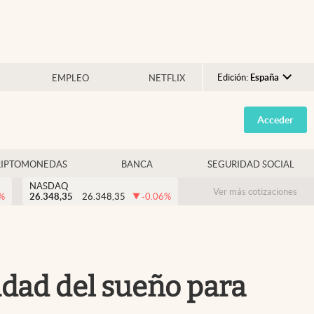
Edición:
España
EMPLEO
NETFLIX
Argentina
Acceder
España
México
RIPTOMONEDAS
BANCA
SEGURIDAD SOCIAL
USA
NASDAQ
Colombia
Ver más cotizaciones
%
26.348,35
26.348,35
-0.06
%
Uruguay
lidad del sueño para