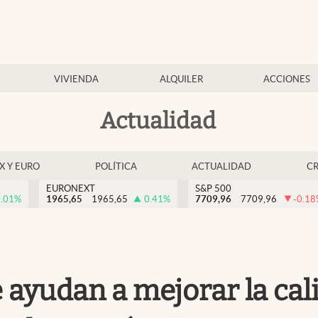
VIVIENDA
ALQUILER
ACCIONES
Actualidad
EX Y EURO
POLÍTICA
ACTUALIDAD
C
EURONEXT
S&P 500
.01
%
1965,65
1965,65
0.41
%
7709,96
7709,96
-0.18
e ayudan a mejorar la ca