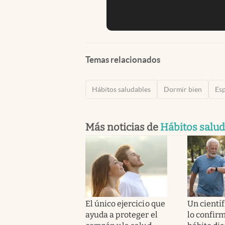
Temas relacionados
Hábitos saludables
Dormir bien
Es
Más noticias de
Hábitos salu
El único ejercicio que
Un cientí
ayuda a proteger el
lo confirm