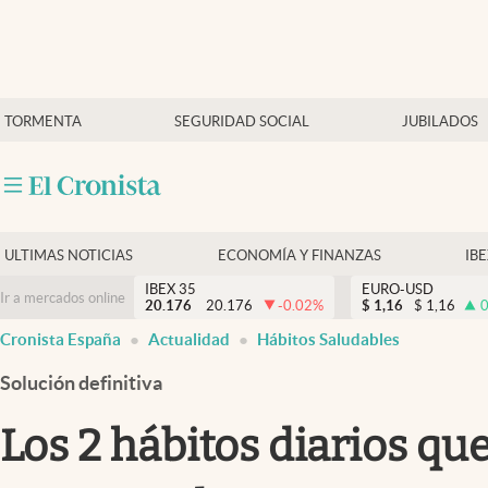
Últimas Noticias
TORMENTA
SEGURIDAD SOCIAL
JUBILADOS
Economía y finanzas
Política
Actualidad
Criptomonedas
ULTIMAS NOTICIAS
ECONOMÍA Y FINANZAS
IB
IBEX 35
EURO-USD
Ir a mercados online
20.176
20.176
-0.02
%
$
1,16
$
1,16
0
Cronista España
Actualidad
Hábitos Saludables
Solución definitiva
Los 2 hábitos diarios qu