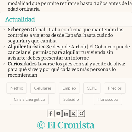
modalidad que permite retirarse hasta 4 años antes de la
edad ordinaria
Actualidad
Schengen
Oficial | Italia confirma que mantendrá los
controles a viajeros desde España: hasta cuándo
seguirán y qué cambia
Alquiler turístico
Se despide Airbnb | El Gobierno puede
cancelar el permiso para alquilar tu vivienda sin
avisarte: debes presentar un informe
Curiosidades
Lavarse los pies con sal y aceite de oliva:
para qué sirve y por qué cada vez más personas lo
recomiendan
Netflix
Celulares
Empleo
SEPE
Precios
Crisis Energetica
Subsidio
Horóscopo
abre en nueva pestaña
abre en nueva pestaña
abre en nueva pestaña
abre en nueva pestaña
abre en nueva pestaña