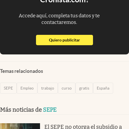
Accede aquí, completa tus datos y te
contactaremos.
abre en nueva pestaña
Quiero publicitar
Temas relacionados
SEPE
Empleo
trabajo
curso
gratis
España
Más noticias de
SEPE
El SEPE no otorga el subsidio a