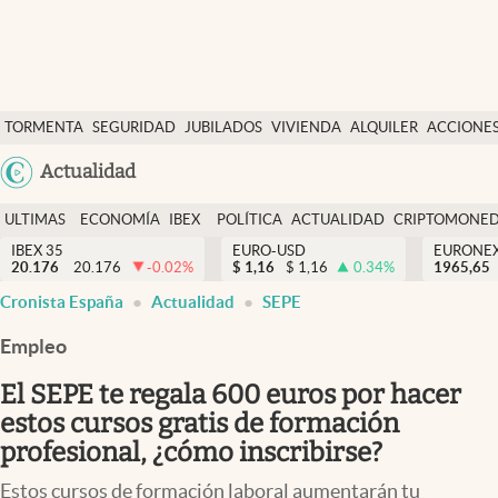
Últimas Noticias
TORMENTA
SEGURIDAD
JUBILADOS
VIVIENDA
ALQUILER
ACCIONE
Economía y finanzas
SOCIAL
Argentina
Actualidad
Política
España
Actualidad
ULTIMAS
ECONOMÍA
IBEX
POLÍTICA
ACTUALIDAD
CRIPTOMONE
México
NOTICIAS
Y
Y
IBEX 35
EURO-USD
EURONE
Criptomonedas
20.176
20.176
-0.02
%
$
1,16
$
1,16
0.34
%
USA
1965,65
FINANZAS
EURO
Cronista España
Actualidad
SEPE
Colombia
España
Uruguay
Empleo
El SEPE te regala 600 euros por hacer
estos cursos gratis de formación
profesional, ¿cómo inscribirse?
Estos cursos de formación laboral aumentarán tu