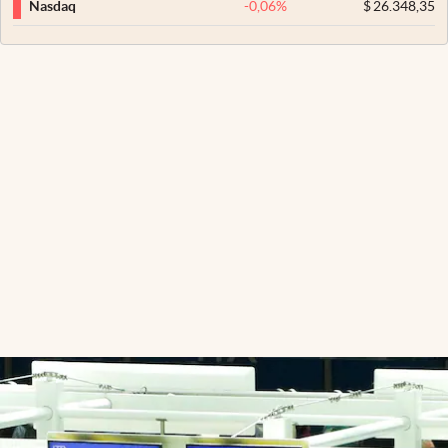
-0,06
%
$
26.348,35
Nasdaq