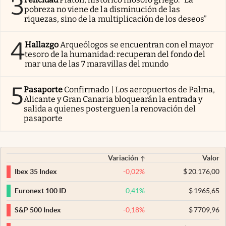
3
pobreza no viene de la disminución de las
riquezas, sino de la multiplicación de los deseos”
4
Hallazgo
Arqueólogos se encuentran con el mayor
tesoro de la humanidad: recuperan del fondo del
mar una de las 7 maravillas del mundo
5
Pasaporte
Confirmado | Los aeropuertos de Palma,
Alicante y Gran Canaria bloquearán la entrada y
salida a quienes posterguen la renovación del
pasaporte
Variación
Valor
-0,02
%
$
20.176,00
Ibex 35 Index
0,41
%
$
1965,65
Euronext 100 ID
-0,18
%
$
7709,96
S&P 500 Index