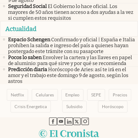
9 de agosto
Seguridad Social
El Gobierno lo hace oficial. Los
mayores de 50 años tienen acceso a dos ayudas a la vez
si cumplen estos requisitos
Actualidad
Espacio Schengen
Confirmado y oficial | España e Italia
prohíben la salida e ingreso del país a quienes hayan
postergado este trámite con su pasaporte
Pocos lo saben
Envolver la cartera y las llaves en papel
de aluminio: para qué sirve y por qué se recomienda
Predicción diaria
Horóscopo de Aries: así te irá en el
amor y el trabajo este domingo 9 de agosto, según los
astros
Netflix
Celulares
Empleo
SEPE
Precios
Crisis Energetica
Subsidio
Horóscopo
abre en nueva pestaña
abre en nueva pestaña
abre en nueva pestaña
abre en nueva pestaña
abre en nueva pestaña