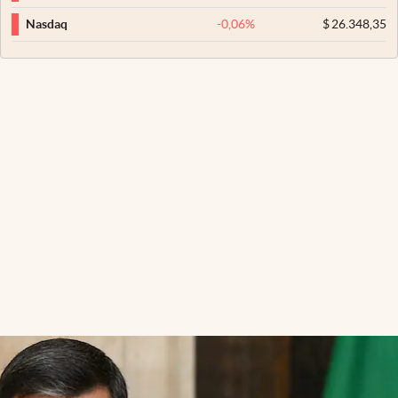
-0,06
%
$
26.348,35
Nasdaq