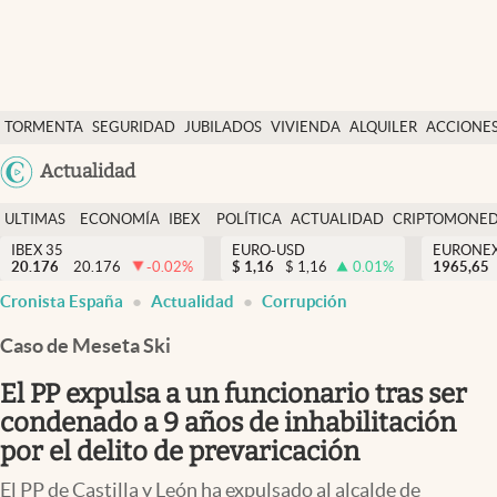
Últimas Noticias
TORMENTA
SEGURIDAD
JUBILADOS
VIVIENDA
ALQUILER
ACCIONE
Economía y finanzas
SOCIAL
Argentina
Actualidad
Política
España
Actualidad
ULTIMAS
ECONOMÍA
IBEX
POLÍTICA
ACTUALIDAD
CRIPTOMONE
México
NOTICIAS
Y
Y
IBEX 35
EURO-USD
EURONE
Criptomonedas
20.176
20.176
-0.02
%
$
1,16
$
1,16
0.01
%
USA
1965,65
FINANZAS
EURO
Cronista España
Actualidad
Corrupción
Colombia
España
Uruguay
Caso de Meseta Ski
El PP expulsa a un funcionario tras ser
condenado a 9 años de inhabilitación
por el delito de prevaricación
El PP de Castilla y León ha expulsado al alcalde de