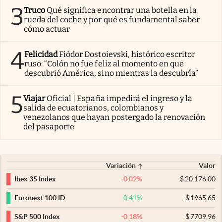
3
Truco
Qué significa encontrar una botella en la
rueda del coche y por qué es fundamental saber
cómo actuar
4
Felicidad
Fiódor Dostoievski, histórico escritor
ruso: “Colón no fue feliz al momento en que
descubrió América, sino mientras la descubría”
5
Viajar
Oficial | España impedirá el ingreso y la
salida de ecuatorianos, colombianos y
venezolanos que hayan postergado la renovación
del pasaporte
Variación
Valor
-0,02
%
$
20.176,00
Ibex 35 Index
0,41
%
$
1965,65
Euronext 100 ID
-0,18
%
$
7709,96
S&P 500 Index