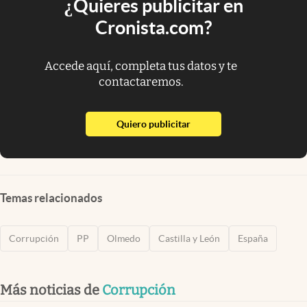
¿Quieres publicitar en
Cronista.com?
Accede aquí, completa tus datos y te
contactaremos.
abre en nueva pestaña
Quiero publicitar
Temas relacionados
Corrupción
PP
Olmedo
Castilla y León
España
Más noticias de
Corrupción