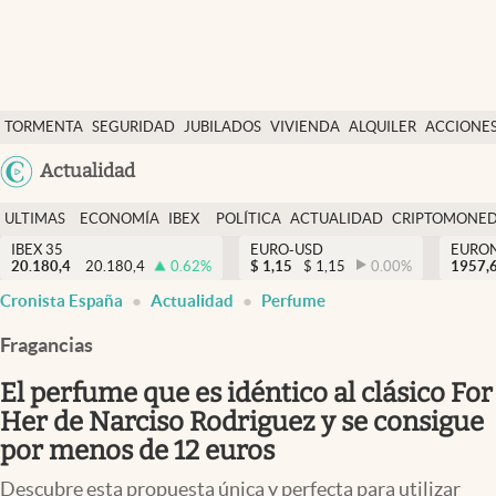
Últimas Noticias
TORMENTA
SEGURIDAD
JUBILADOS
VIVIENDA
ALQUILER
ACCIONE
Economía y finanzas
SOCIAL
Argentina
Actualidad
Política
España
Actualidad
ULTIMAS
ECONOMÍA
IBEX
POLÍTICA
ACTUALIDAD
CRIPTOMONE
México
NOTICIAS
Y
Y
IBEX 35
EURO-USD
EURO
Criptomonedas
20.180,4
20.180,4
0.62
%
$
1,15
$
1,15
0.00
%
USA
1957,
FINANZAS
EURO
Cronista España
Actualidad
Perfume
Colombia
España
Uruguay
Fragancias
El perfume que es idéntico al clásico For
Her de Narciso Rodriguez y se consigue
por menos de 12 euros
Descubre esta propuesta única y perfecta para utilizar