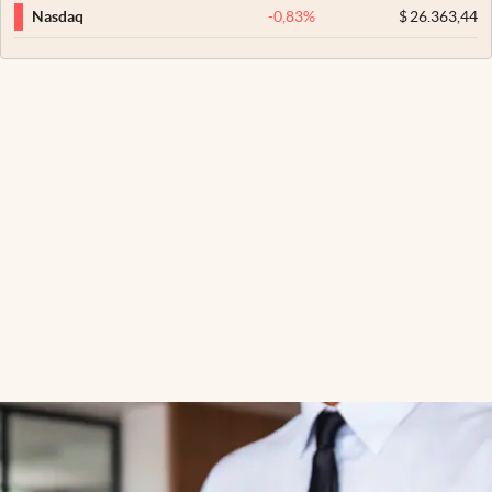
-0,83
%
$
26.363,44
Nasdaq