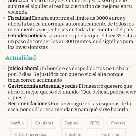
Atención
Murió la Ley de Alquileres | El casero puede
subirte el alquiler si realiza cierto tipo de mejoras en tu
vivienda
Fiscalidad
España suprime el límite de 3000 euros y
ahora la banca informará automáticamente de todos los
movimientos sospechosos en todas las cuentas del país
Grandes noticias
Las razones por las que el Ibex 35 está a
un paso de romper los 20.300 puntos: qué significa para
los inversionistas
Actualidad
Juicio Laboral
Un hombre es despedido tras no trabajar
por 17 días. Se justifica con que no vio el alta porque
tenía correo acumulado
Gastronomía artesanal y redes
El maestro quesero que
abrió el mejor queso del mundo: “Qué delicia, podría vivir
a queso”
Recomendaciones
Rociar vinagre en las esquinas de la
casa: por qué lo recomiendan y para qué sirve hacerlo
Netflix
Celulares
Empleo
SEPE
Precios
Crisis Energetica
Subsidio
Horóscopo