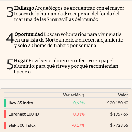
3
Hallazgo
Arqueólogos se encuentran con el mayor
tesoro de la humanidad: recuperan del fondo del
mar una de las 7 maravillas del mundo
4
Oportunidad
Buscan voluntarios para vivir gratis
en una isla de Norteamérica: ofrecen alojamiento
y solo 20 horas de trabajo por semana
5
Hogar
Envolver el dinero en efectivo en papel
aluminio: para qué sirve y por qué recomiendan
hacerlo
Variación
Valor
0,62
%
$
20.180,40
Ibex 35 Index
-0,01
%
$
1957,69
Euronext 100 ID
-0,17
%
$
7723,55
S&P 500 Index