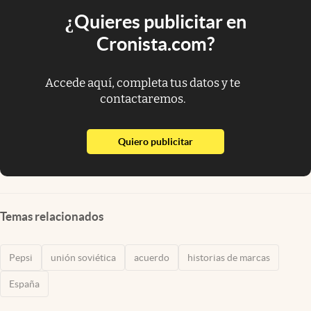
¿Quieres publicitar en
Cronista.com?
Accede aquí, completa tus datos y te
contactaremos.
abre en nueva pestaña
Quiero publicitar
Temas relacionados
Pepsi
unión soviética
acuerdo
historias de marcas
España