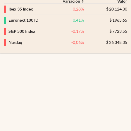
Variación
Valor
-0,28
%
$
20.124,30
Ibex 35 Index
0,41
%
$
1965,65
Euronext 100 ID
-0,17
%
$
7723,55
S&P 500 Index
-0,06
%
$
26.348,35
Nasdaq