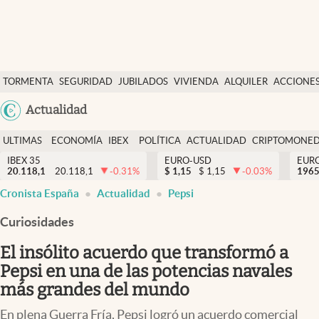
Últimas Noticias
TORMENTA
SEGURIDAD
JUBILADOS
VIVIENDA
ALQUILER
ACCIONE
Economía y finanzas
SOCIAL
Argentina
Actualidad
Política
España
Actualidad
ULTIMAS
ECONOMÍA
IBEX
POLÍTICA
ACTUALIDAD
CRIPTOMONE
México
NOTICIAS
Y
Y
IBEX 35
EURO-USD
EUR
Criptomonedas
20.118,1
20.118,1
-0.31
%
$
1,15
$
1,15
-0.03
%
USA
1965
FINANZAS
EURO
Cronista España
Actualidad
Pepsi
Colombia
España
Uruguay
Curiosidades
El insólito acuerdo que transformó a
Pepsi en una de las potencias navales
más grandes del mundo
En plena Guerra Fría, Pepsi logró un acuerdo comercial