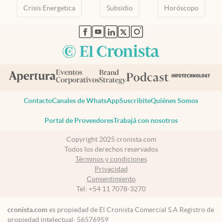
Crisis Energetica
Subsidio
Horóscopo
abre en nueva pestaña
abre en nueva pestaña
abre en nueva pestaña
abre en nueva pestaña
abre en nueva pestaña
Contacto
Canales de WhatsApp
Suscribite
Quiénes Somos
Portal de Proveedores
Trabajá con nosotros
Copyright 2025 cronista.com
Todos los derechos reservados
Términos y condiciones
Privacidad
Consentimiento
Tel:
+54 11 7078-3270
cronista.com
es propiedad de El Cronista Comercial S.A Registro de
propiedad intelectual: 56576959