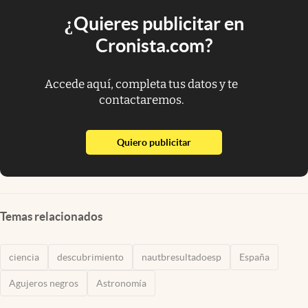
¿Quieres publicitar en
Cronista.com?
Accede aquí, completa tus datos y te
contactaremos.
abre en nueva pestaña
Quiero publicitar
Temas relacionados
ciencia
descubrimiento
nautbresultadoesp
España
Agujeros negros
Astronomía