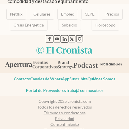
comodidad y destacado equipamiento
Netflix
Celulares
Empleo
SEPE
Precios
Crisis Energetica
Subsidio
Horóscopo
abre en nueva pestaña
abre en nueva pestaña
abre en nueva pestaña
abre en nueva pestaña
abre en nueva pestaña
Contacto
Canales de WhatsApp
Suscribite
Quiénes Somos
Portal de Proveedores
Trabajá con nosotros
Copyright 2025 cronista.com
Todos los derechos reservados
Términos y condiciones
Privacidad
Consentimiento