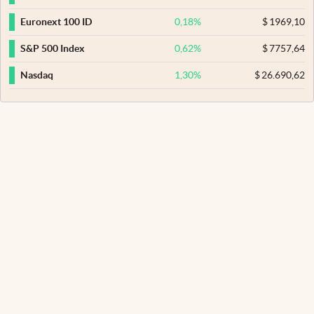
0,18
%
$
1969,10
Euronext 100 ID
0,62
%
$
7757,64
S&P 500 Index
1,30
%
$
26.690,62
Nasdaq