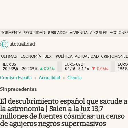
Últimas Noticias
TORMENTA
SEGURIDAD
JUBILADOS
VIVIENDA
ALQUILER
ACCIONE
Economía y finanzas
SOCIAL
Argentina
Actualidad
Política
España
Actualidad
ULTIMAS
ECONOMÍA
IBEX
POLÍTICA
ACTUALIDAD
CRIPTOMONE
México
NOTICIAS
Y
Y
IBEX 35
EURO-USD
EURO
Criptomonedas
20.239,5
20.239,5
0.31
%
$
1,16
$
1,16
-0.06
%
USA
1969,
FINANZAS
EURO
Cronista España
Actualidad
Ciencia
Colombia
España
Uruguay
Sin precedentes
El descubrimiento español que sacude a
la astronomía | Salen a la luz 13,7
millones de fuentes cósmicas: un censo
de agujeros negros supermasivos