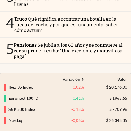
lluvias
4
Truco
Qué significa encontrar una botella en la
rueda del coche y por qué es fundamental saber
cómo actuar
5
Pensiones
Se jubila a los 63 años y se conmueve al
ver su primer recibo: “Una excelente y maravillosa
paga”
Variación
Valor
-0,02
%
$
20.176,00
Ibex 35 Index
0,41
%
$
1965,65
Euronext 100 ID
-0,18
%
$
7709,96
S&P 500 Index
-0,06
%
$
26.348,35
Nasdaq