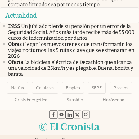
contrato firmado sea por menos tiempo
Actualidad
INSS
Un jubilado pierde su pensión por un error de la
Seguridad Social. Años más tarde recibe más de 55.000
euros de indemnización por daños
Obras
Llegan los nuevos trenes que transformarán los
viajes nocturnos: las 5 rutas clave que se estrenarán en
2026
Oferta
La bicicleta eléctrica de Decathlon que alcanza
una velocidad de 25km/h y es plegable. Buena, bonita y
barata
Netflix
Celulares
Empleo
SEPE
Precios
Crisis Energetica
Subsidio
Horóscopo
abre en nueva pestaña
abre en nueva pestaña
abre en nueva pestaña
abre en nueva pestaña
abre en nueva pestaña