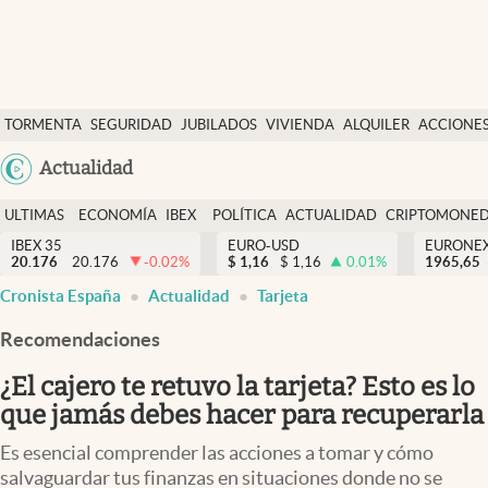
Últimas Noticias
TORMENTA
SEGURIDAD
JUBILADOS
VIVIENDA
ALQUILER
ACCIONE
Economía y finanzas
SOCIAL
Argentina
Actualidad
Política
España
Actualidad
ULTIMAS
ECONOMÍA
IBEX
POLÍTICA
ACTUALIDAD
CRIPTOMONE
México
NOTICIAS
Y
Y
IBEX 35
EURO-USD
EURONE
Criptomonedas
20.176
20.176
-0.02
%
$
1,16
$
1,16
0.01
%
USA
1965,65
FINANZAS
EURO
Cronista España
Actualidad
Tarjeta
Colombia
España
Uruguay
Recomendaciones
¿El cajero te retuvo la tarjeta? Esto es lo
que jamás debes hacer para recuperarla
Es esencial comprender las acciones a tomar y cómo
salvaguardar tus finanzas en situaciones donde no se