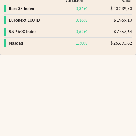
Variación
Valor
0,31
%
$
20.239,50
Ibex 35 Index
0,18
%
$
1969,10
Euronext 100 ID
0,62
%
$
7757,64
S&P 500 Index
1,30
%
$
26.690,62
Nasdaq