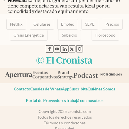
Novedad
La mejor furgoneta camper del mercado no
tiene competencia: esta van resulta ideal por su
comodidad y destacado equipamiento
Netflix
Celulares
Empleo
SEPE
Precios
Crisis Energetica
Subsidio
Horóscopo
abre en nueva pestaña
abre en nueva pestaña
abre en nueva pestaña
abre en nueva pestaña
abre en nueva pestaña
Contacto
Canales de WhatsApp
Suscribite
Quiénes Somos
Portal de Proveedores
Trabajá con nosotros
Copyright 2025 cronista.com
Todos los derechos reservados
Términos y condiciones
Privacidad