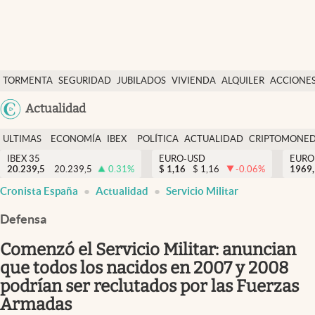
Últimas Noticias
TORMENTA
SEGURIDAD
JUBILADOS
VIVIENDA
ALQUILER
ACCIONE
Economía y finanzas
SOCIAL
Argentina
Actualidad
Política
España
Actualidad
ULTIMAS
ECONOMÍA
IBEX
POLÍTICA
ACTUALIDAD
CRIPTOMONE
México
NOTICIAS
Y
Y
IBEX 35
EURO-USD
EURO
Criptomonedas
20.239,5
20.239,5
0.31
%
$
1,16
$
1,16
-0.06
%
USA
1969,
FINANZAS
EURO
Cronista España
Actualidad
Servicio Militar
Colombia
España
Uruguay
Defensa
Comenzó el Servicio Militar: anuncian
que todos los nacidos en 2007 y 2008
podrían ser reclutados por las Fuerzas
Armadas