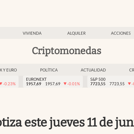
VIVIENDA
ALQUILER
ACCIONES
Criptomonedas
EX Y EURO
POLÍTICA
ACTUALIDAD
C
EURONEXT
S&P 500
-0.23
%
1957,69
1957,69
-0.01
%
7723,55
7723,55
-
tiza este jueves 11 de jun