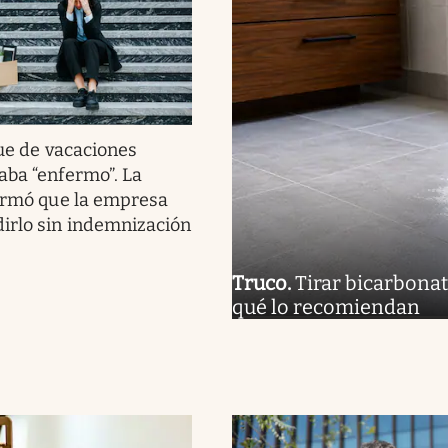
ue de vacaciones
aba “enfermo”. La
firmó que la empresa
irlo sin indemnización
Truco
.
Tirar bicarbonat
qué lo recomiendan