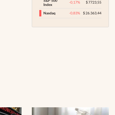
S&P 500
-0,17
%
$
7723,55
Index
-0,83
%
$
26.363,44
Nasdaq