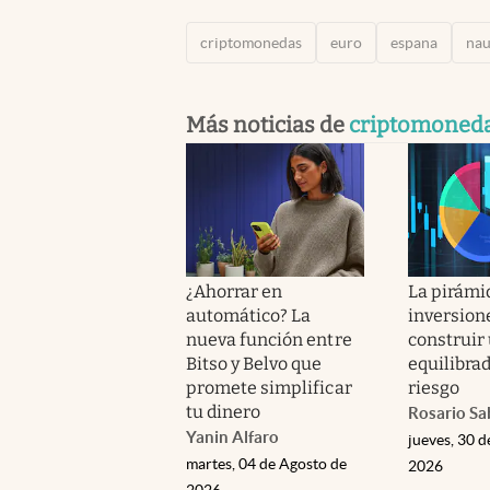
criptomonedas
euro
espana
nau
Más noticias de
criptomoned
¿Ahorrar en
La pirámid
automático? La
inversion
nueva función entre
construir
Bitso y Belvo que
equilibra
promete simplificar
riesgo
tu dinero
Rosario Sa
Yanin Alfaro
jueves, 30 d
martes, 04 de Agosto de
2026
2026