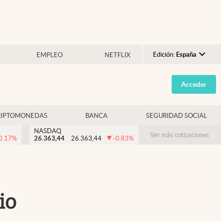
Edición:
España
EMPLEO
NETFLIX
Argentina
Acceder
España
México
RIPTOMONEDAS
BANCA
SEGURIDAD SOCIAL
USA
NASDAQ
Colombia
Ver más cotizaciones
0.17
%
26.363,44
26.363,44
-0.83
%
Uruguay
io