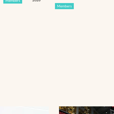
Members
Members