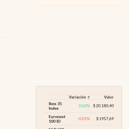
Variación
Valor
Ibex 35
0,62
%
$
20.180,40
Index
Euronext
-0,01
%
$
1957,69
100 ID