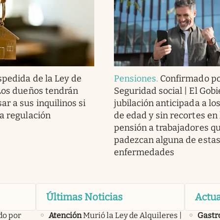
pedida de la Ley de
Pensiones
.
Confirmado po
 Los dueños tendrán
Seguridad social | El Gobi
r a sus inquilinos si
jubilación anticipada a lo
ta regulación
de edad y sin recortes en 
pensión a trabajadores q
padezcan alguna de esta
enfermedades
Últimas Noticias
Actua
do por
Atención
Murió la Ley de Alquileres |
Gastr