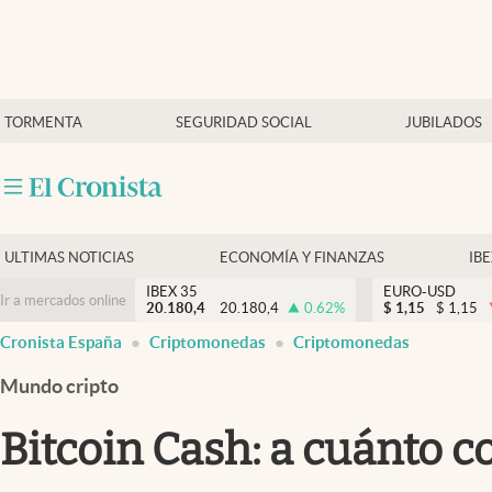
Últimas Noticias
TORMENTA
SEGURIDAD SOCIAL
JUBILADOS
Economía y finanzas
Política
Actualidad
Criptomonedas
ULTIMAS NOTICIAS
ECONOMÍA Y FINANZAS
IB
IBEX 35
EURO-USD
Ir a mercados online
20.180,4
20.180,4
0.62
%
$
1,15
$
1,15
Cronista España
Criptomonedas
Criptomonedas
Mundo cripto
Bitcoin Cash: a cuánto co