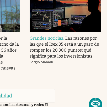
r la
Grandes noticias
.
Las razones por
erno da la
las que el Ibex 35 está a un paso de
s 56 años
romper los 20.300 puntos: qué
la
significa para los inversionistas
ue
Sergio Manaut
s nuevas
lidad
onomía artesanal y redes
El