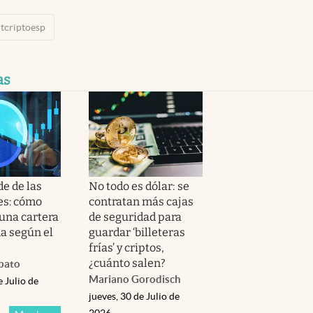
tcriptoesp
as
e de las
No todo es dólar: se
es: cómo
contratan más cajas
 una cartera
de seguridad para
da según el
guardar ‘billeteras
frías’ y criptos,
¿cuánto salen?
bato
Mariano Gorodisch
e Julio de
jueves, 30 de Julio de
2026