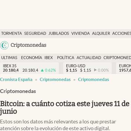
Últimas Noticias
TORMENTA
SEGURIDAD
JUBILADOS
VIVIENDA
ALQUILER
ACCIONE
Economía y finanzas
SOCIAL
Argentina
Criptomonedas
Política
España
Actualidad
ULTIMAS
ECONOMÍA
IBEX
POLÍTICA
ACTUALIDAD
CRIPTOMONE
México
NOTICIAS
Y
Y
IBEX 35
EURO-USD
EURO
Criptomonedas
20.180,4
20.180,4
0.62
%
$
1,15
$
1,15
0.00
%
USA
1957,
FINANZAS
EURO
Cronista España
Criptomonedas
Criptomonedas
Colombia
España
Uruguay
Criptomonedas
Bitcoin: a cuánto cotiza este jueves 11 de
junio
Estos son los datos más relevantes a los que prestar
atención sobre la evolución de este activo digital.