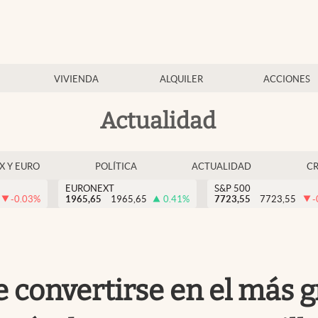
VIVIENDA
ALQUILER
ACCIONES
Actualidad
EX Y EURO
POLÍTICA
ACTUALIDAD
C
EURONEXT
S&P 500
-0.03
%
1965,65
1965,65
0.41
%
7723,55
7723,55
-
e convertirse en el más 