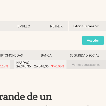
Edición:
España
EMPLEO
NETFLIX
Argentina
Acceder
España
México
RIPTOMONEDAS
BANCA
SEGURIDAD SOCIAL
USA
NASDAQ
Colombia
Ver más cotizaciones
0.17
%
26.348,35
26.348,35
-0.06
%
Uruguay
grande de un