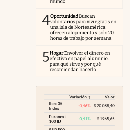
mundo
4
Oportunidad
Buscan
voluntarios para vivir gratis en
una isla de Norteamérica:
ofrecen alojamiento y solo 20
horas de trabajo por semana
5
Hogar
Envolver el dinero en
efectivo en papel aluminio:
para qué sirve y por qué
recomiendan hacerlo
Variación
Valor
Ibex 35
-0,46
%
$
20.088,40
Index
Euronext
0,41
%
$
1965,65
100 ID
S&P 500