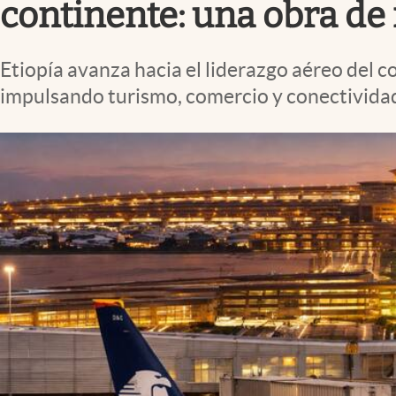
continente: una obra de
Etiopía avanza hacia el liderazgo aéreo del 
impulsando turismo, comercio y conectivida