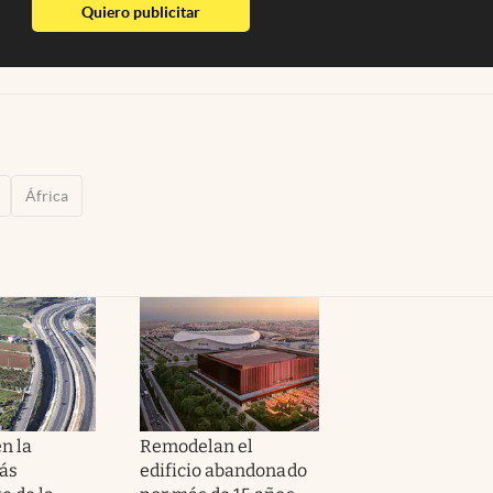
abre en nueva pestaña
Quiero publicitar
África
n la
Remodelan el
ás
edificio abandonado