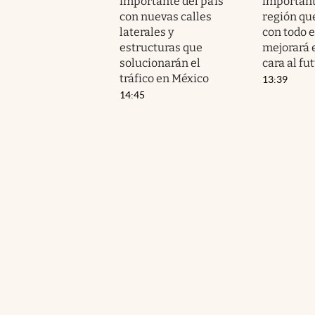
importante del país
important
con nuevas calles
región que
laterales y
con todo e
estructuras que
mejorará e
solucionarán el
cara al fu
tráfico en México
13:39
14:45