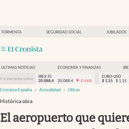
Últimas Noticias
TORMENTA
SEGURIDAD SOCIAL
JUBILADOS
Economía y finanzas
Política
Actualidad
Criptomonedas
ULTIMAS NOTICIAS
ECONOMÍA Y FINANZAS
IB
IBEX 35
EURO-USD
Ir a mercados online
20.088,4
20.088,4
-0.46
%
$
1,15
$
1,15
Cronista España
Actualidad
Obras
Histórica obra
El aeropuerto que quier