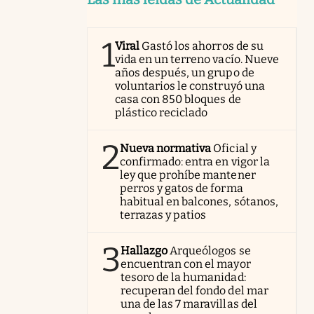
1
Viral
Gastó los ahorros de su
vida en un terreno vacío. Nueve
años después, un grupo de
voluntarios le construyó una
casa con 850 bloques de
plástico reciclado
2
Nueva normativa
Oficial y
confirmado: entra en vigor la
ley que prohíbe mantener
perros y gatos de forma
habitual en balcones, sótanos,
terrazas y patios
3
Hallazgo
Arqueólogos se
encuentran con el mayor
tesoro de la humanidad:
recuperan del fondo del mar
una de las 7 maravillas del