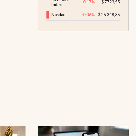
-0,17
%
$
7723,55
Index
-0,06
%
$
26.348,35
Nasdaq