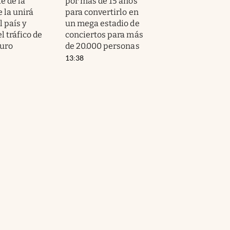
e de la
por más de 15 años
 la unirá
para convertirlo en
l país y
un mega estadio de
l tráfico de
conciertos para más
turo
de 20.000 personas
13:38