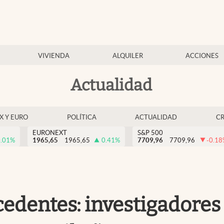
VIVIENDA
ALQUILER
ACCIONES
Actualidad
EX Y EURO
POLÍTICA
ACTUALIDAD
C
EURONEXT
S&P 500
.01
%
1965,65
1965,65
0.41
%
7709,96
7709,96
-0.18
edentes: investigadores