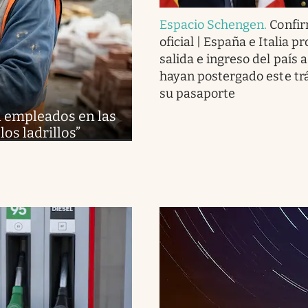
Espacio Schengen
.
Confi
oficial | España e Italia p
salida e ingreso del país 
hayan postergado este tr
su pasaporte
an empleados en las
los ladrillos”