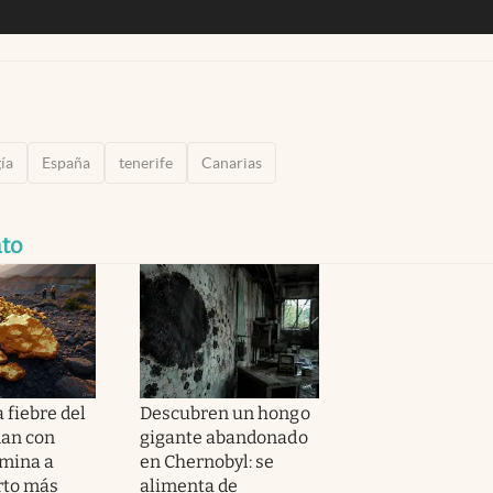
ía
España
tenerife
Canarias
to
 fiebre del
Descubren un hongo
ñan con
gigante abandonado
 mina a
en Chernobyl: se
erto más
alimenta de