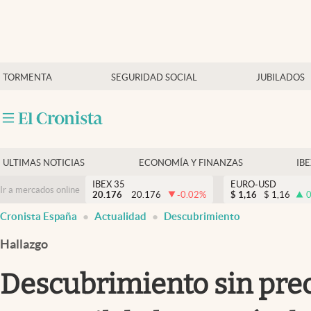
Últimas Noticias
TORMENTA
SEGURIDAD SOCIAL
JUBILADOS
Economía y finanzas
Política
Actualidad
Criptomonedas
ULTIMAS NOTICIAS
ECONOMÍA Y FINANZAS
IB
IBEX 35
EURO-USD
Ir a mercados online
20.176
20.176
-0.02
%
$
1,16
$
1,16
0
Cronista España
Actualidad
Descubrimiento
Hallazgo
Descubrimiento sin prec