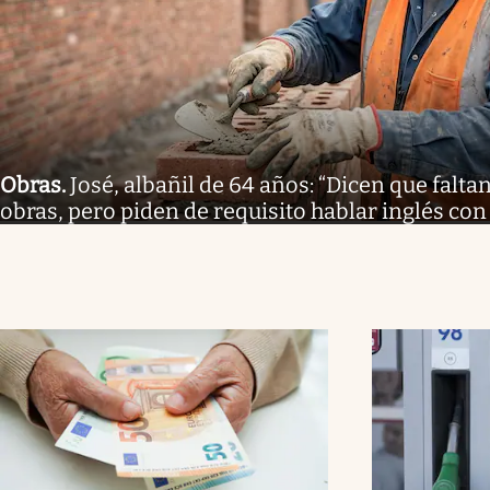
Obras
.
José, albañil de 64 años: “Dicen que falt
obras, pero piden de requisito hablar inglés con 