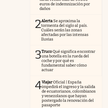
euros de indemnización por
daños
2
Alerta
Se aproxima la
tormenta del siglo al país.
Cuáles serán las zonas
afectadas por las intensas
lluvias
3
Truco
Qué significa encontrar
una botella en la rueda del
coche y por qué es
fundamental saber cómo
actuar
4
Viajar
Oficial | España
impedirá el ingreso y la salida
de ecuatorianos, colombianos
y venezolanos que hayan
postergado la renovación del
pasaporte