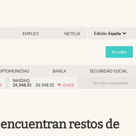
Edición:
España
EMPLEO
NETFLIX
Argentina
Acceder
España
México
RIPTOMONEDAS
BANCA
SEGURIDAD SOCIAL
USA
NASDAQ
Colombia
Ver más cotizaciones
%
26.348,35
26.348,35
-0.06
%
Uruguay
 encuentran restos de