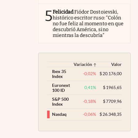
5
Felicidad
Fiódor Dostoievski,
histórico escritor ruso: “Colón
no fue feliz al momento en que
descubrió América, sino
mientras la descubría”
Variación
Valor
Ibex 35
-0,02
%
$
20.176,00
Index
Euronext
0,41
%
$
1965,65
100 ID
S&P 500
-0,18
%
$
7709,96
Index
-0,06
%
$
26.348,35
Nasdaq