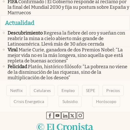
FIFA
Confirmado | El Gobierno responde al reclamo por
la final del Mundial 2030 y fija su postura sobre España y
Marruecos
Actualidad
Descubrimiento
Regresa la fiebre del oro y sueñan con
reabrir la mina a cielo abierto más grande de
Latinoamérica. Llevá más de 30 años cerrada
Viral
Marie Curie, ganadora de dos Premios Nobel: “La
mejor vida no es la más longeva, sino aquella que está
repleta de buenas acciones”
Felicidad
Platón, histórico filósofo: “La pobreza no viene
de la disminución de las riquezas, sino de la
multiplicación de los deseos”
Netflix
Celulares
Empleo
SEPE
Precios
Crisis Energetica
Subsidio
Horóscopo
abre en nueva pestaña
abre en nueva pestaña
abre en nueva pestaña
abre en nueva pestaña
abre en nueva pestaña