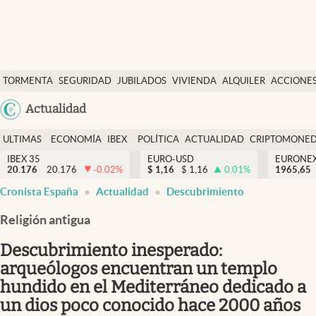
Últimas Noticias
TORMENTA
SEGURIDAD
JUBILADOS
VIVIENDA
ALQUILER
ACCIONE
Economía y finanzas
SOCIAL
Argentina
Actualidad
Política
España
Actualidad
ULTIMAS
ECONOMÍA
IBEX
POLÍTICA
ACTUALIDAD
CRIPTOMONE
México
NOTICIAS
Y
Y
IBEX 35
EURO-USD
EURONE
Criptomonedas
20.176
20.176
-0.02
%
$
1,16
$
1,16
0.01
%
USA
1965,65
FINANZAS
EURO
Cronista España
Actualidad
Descubrimiento
Colombia
España
Uruguay
Religión antigua
Descubrimiento inesperado:
arqueólogos encuentran un templo
hundido en el Mediterráneo dedicado a
un dios poco conocido hace 2000 años