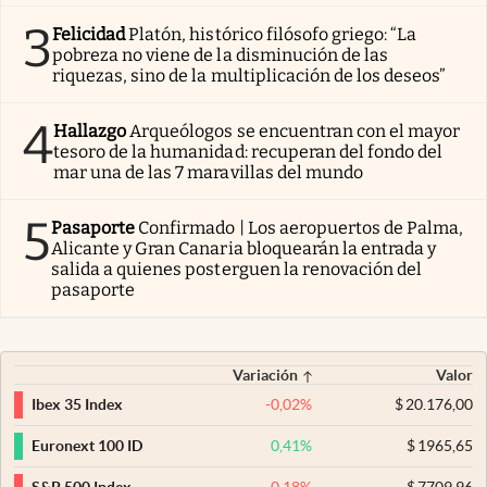
3
Felicidad
Platón, histórico filósofo griego: “La
pobreza no viene de la disminución de las
riquezas, sino de la multiplicación de los deseos”
4
Hallazgo
Arqueólogos se encuentran con el mayor
tesoro de la humanidad: recuperan del fondo del
mar una de las 7 maravillas del mundo
5
Pasaporte
Confirmado | Los aeropuertos de Palma,
Alicante y Gran Canaria bloquearán la entrada y
salida a quienes posterguen la renovación del
pasaporte
Variación
Valor
-0,02
%
$
20.176,00
Ibex 35 Index
0,41
%
$
1965,65
Euronext 100 ID
-0,18
%
$
7709,96