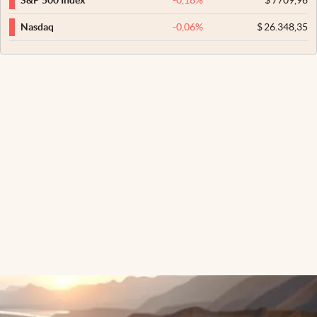
S&P 500 Index
-0,06
%
$
26.348,35
Nasdaq