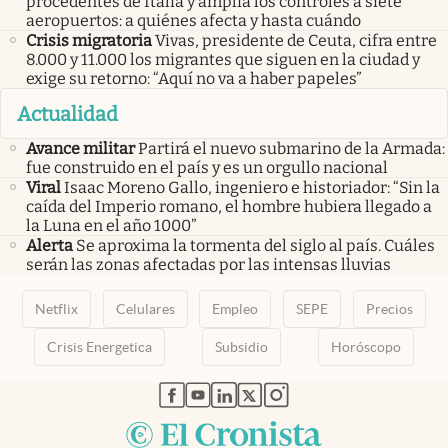
procedentes de Italia y amplía los controles a siete
aeropuertos: a quiénes afecta y hasta cuándo
Crisis migratoria
Vivas, presidente de Ceuta, cifra entre
8.000 y 11.000 los migrantes que siguen en la ciudad y
exige su retorno: “Aquí no va a haber papeles”
Actualidad
Avance militar
Partirá el nuevo submarino de la Armada:
fue construido en el país y es un orgullo nacional
Viral
Isaac Moreno Gallo, ingeniero e historiador: “Sin la
caída del Imperio romano, el hombre hubiera llegado a
la Luna en el año 1000”
Alerta
Se aproxima la tormenta del siglo al país. Cuáles
serán las zonas afectadas por las intensas lluvias
Netflix
Celulares
Empleo
SEPE
Precios
Crisis Energetica
Subsidio
Horóscopo
abre en nueva pestaña
abre en nueva pestaña
abre en nueva pestaña
abre en nueva pestaña
abre en nueva pestaña