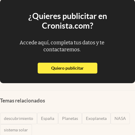
¿Quieres publicitar en
Cronista.com?
Accede aquí, completa tus datos y te
contactaremos.
abre en nueva pestaña
Quiero publicitar
Temas relacionados
descubrimiento
España
Planetas
Exoplaneta
NASA
sistema solar