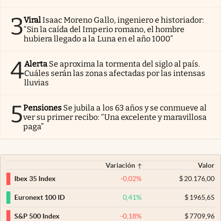
3
Viral
Isaac Moreno Gallo, ingeniero e historiador:
“Sin la caída del Imperio romano, el hombre
hubiera llegado a la Luna en el año 1000”
4
Alerta
Se aproxima la tormenta del siglo al país.
Cuáles serán las zonas afectadas por las intensas
lluvias
5
Pensiones
Se jubila a los 63 años y se conmueve al
ver su primer recibo: “Una excelente y maravillosa
paga”
Variación
Valor
-0,02
%
$
20.176,00
Ibex 35 Index
0,41
%
$
1965,65
Euronext 100 ID
-0,18
%
$
7709,96
S&P 500 Index