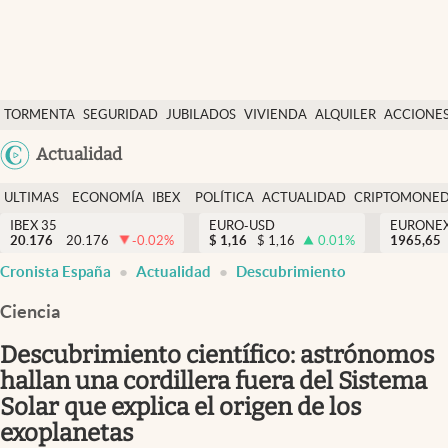
Últimas Noticias
TORMENTA
SEGURIDAD
JUBILADOS
VIVIENDA
ALQUILER
ACCIONE
Economía y finanzas
SOCIAL
Argentina
Actualidad
Política
España
Actualidad
ULTIMAS
ECONOMÍA
IBEX
POLÍTICA
ACTUALIDAD
CRIPTOMONE
México
NOTICIAS
Y
Y
IBEX 35
EURO-USD
EURONE
Criptomonedas
20.176
20.176
-0.02
%
$
1,16
$
1,16
0.01
%
USA
1965,65
FINANZAS
EURO
Cronista España
Actualidad
Descubrimiento
Colombia
España
Uruguay
Ciencia
Descubrimiento científico: astrónomos
hallan una cordillera fuera del Sistema
Solar que explica el origen de los
exoplanetas