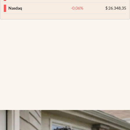
-0,06
%
$
26.348,35
Nasdaq