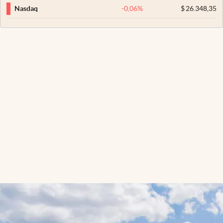
-0,06
%
$
26.348,35
Nasdaq