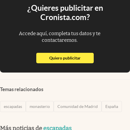
¿Quieres publicitar en
Cronista.com?
Accede aquí, completa tus datos y te
contactaremos.
abre en nueva pestaña
Quiero publicitar
Temas relacionados
escapadas
monasterio
Comunidad de Madrid
España
Más noticias de
escapadas