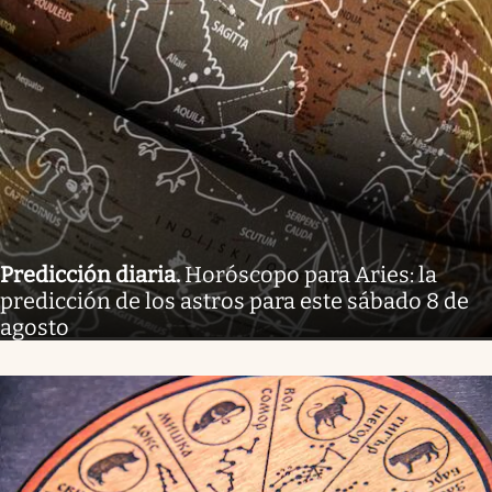
Predicción diaria
.
Horóscopo para Aries: la
predicción de los astros para este sábado 8 de
agosto