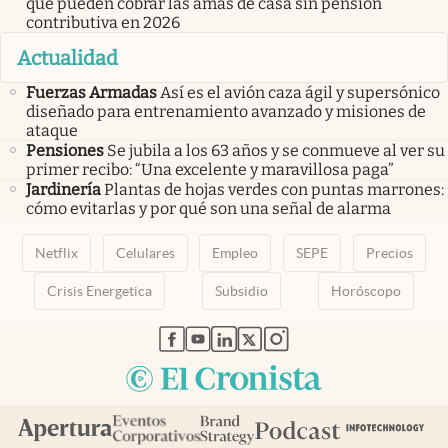
que pueden cobrar las amas de casa sin pensión
contributiva en 2026
Actualidad
Fuerzas Armadas
Así es el avión caza ágil y supersónico
diseñado para entrenamiento avanzado y misiones de
ataque
Pensiones
Se jubila a los 63 años y se conmueve al ver su
primer recibo: “Una excelente y maravillosa paga”
Jardinería
Plantas de hojas verdes con puntas marrones:
cómo evitarlas y por qué son una señal de alarma
Netflix
Celulares
Empleo
SEPE
Precios
Crisis Energetica
Subsidio
Horóscopo
abre en nueva pestaña
abre en nueva pestaña
abre en nueva pestaña
abre en nueva pestaña
abre en nueva pestaña