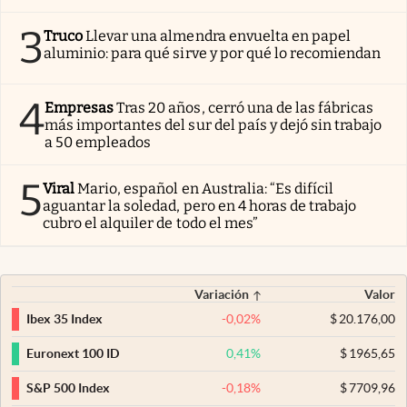
3
Truco
Llevar una almendra envuelta en papel
aluminio: para qué sirve y por qué lo recomiendan
4
Empresas
Tras 20 años, cerró una de las fábricas
más importantes del sur del país y dejó sin trabajo
a 50 empleados
5
Viral
Mario, español en Australia: “Es difícil
aguantar la soledad, pero en 4 horas de trabajo
cubro el alquiler de todo el mes”
Variación
Valor
-0,02
%
$
20.176,00
Ibex 35 Index
0,41
%
$
1965,65
Euronext 100 ID
-0,18
%
$
7709,96
S&P 500 Index