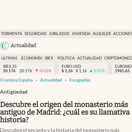
Últimas Noticias
TORMENTA
SEGURIDAD
JUBILADOS
VIVIENDA
ALQUILER
ACCIONE
Economía y finanzas
SOCIAL
Argentina
Actualidad
Política
España
Actualidad
ULTIMAS
ECONOMÍA
IBEX
POLÍTICA
ACTUALIDAD
CRIPTOMONE
México
NOTICIAS
Y
Y
IBEX 35
EURO-USD
EURONE
Criptomonedas
20.176
20.176
-0.02
%
$
1,16
$
1,16
0.01
%
USA
1965,65
FINANZAS
EURO
Cronista España
Actualidad
Escapadas
Colombia
España
Uruguay
Antigüedad
Descubre el origen del monasterio más
antiguo de Madrid: ¿cuál es su llamativa
historia?
Descubre el encanto y la historia del monasterio más