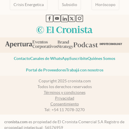
Crisis Energetica
Subsidio
Horóscopo
abre en nueva pestaña
abre en nueva pestaña
abre en nueva pestaña
abre en nueva pestaña
abre en nueva pestaña
Contacto
Canales de WhatsApp
Suscribite
Quiénes Somos
Portal de Proveedores
Trabajá con nosotros
Copyright 2025 cronista.com
Todos los derechos reservados
Términos y condiciones
Privacidad
Consentimiento
Tel:
+54 11 7078-3270
cronista.com
es propiedad de El Cronista Comercial S.A Registro de
propiedad intelectual: 56576959