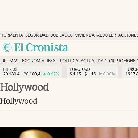
Últimas Noticias
TORMENTA
SEGURIDAD
JUBILADOS
VIVIENDA
ALQUILER
ACCIONE
Economía y finanzas
SOCIAL
Argentina
Política
España
Actualidad
ULTIMAS
ECONOMÍA
IBEX
POLÍTICA
ACTUALIDAD
CRIPTOMONE
México
NOTICIAS
Y
Y
IBEX 35
EURO-USD
EURO
Criptomonedas
20.180,4
20.180,4
0.62
%
$
1,15
$
1,15
0.00
%
USA
1957,
FINANZAS
EURO
Colombia
Hollywood
España
Uruguay
Hollywood