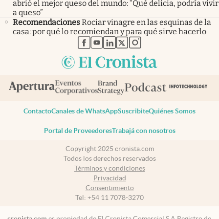
abrió el mejor queso del mundo: “Qué delicia, podría vivir
a queso”
Recomendaciones
Rociar vinagre en las esquinas de la
casa: por qué lo recomiendan y para qué sirve hacerlo
abre en nueva pestaña
abre en nueva pestaña
abre en nueva pestaña
abre en nueva pestaña
abre en nueva pestaña
Contacto
Canales de WhatsApp
Suscribite
Quiénes Somos
Portal de Proveedores
Trabajá con nosotros
Copyright 2025 cronista.com
Todos los derechos reservados
Términos y condiciones
Privacidad
Consentimiento
Tel:
+54 11 7078-3270
cronista.com
es propiedad de El Cronista Comercial S.A Registro de