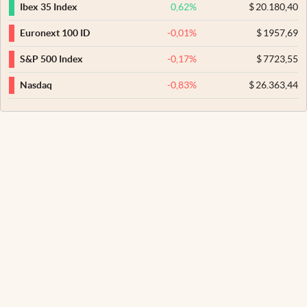
0,62
%
$
20.180,40
Ibex 35 Index
-0,01
%
$
1957,69
Euronext 100 ID
-0,17
%
$
7723,55
S&P 500 Index
-0,83
%
$
26.363,44
Nasdaq