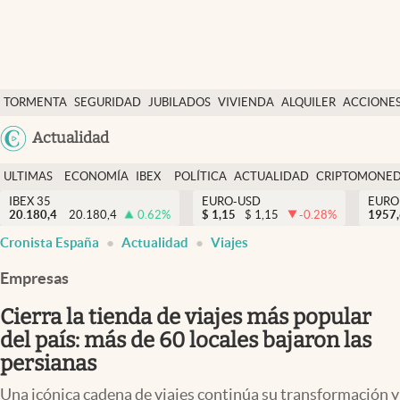
Últimas Noticias
TORMENTA
SEGURIDAD
JUBILADOS
VIVIENDA
ALQUILER
ACCIONE
Economía y finanzas
SOCIAL
Argentina
Actualidad
Política
España
Actualidad
ULTIMAS
ECONOMÍA
IBEX
POLÍTICA
ACTUALIDAD
CRIPTOMONE
México
NOTICIAS
Y
Y
IBEX 35
EURO-USD
EURO
Criptomonedas
20.180,4
20.180,4
0.62
%
$
1,15
$
1,15
-0.28
%
USA
1957
FINANZAS
EURO
Cronista España
Actualidad
Viajes
Colombia
España
Uruguay
Empresas
Cierra la tienda de viajes más popular
del país: más de 60 locales bajaron las
persianas
Una icónica cadena de viajes continúa su transformación y