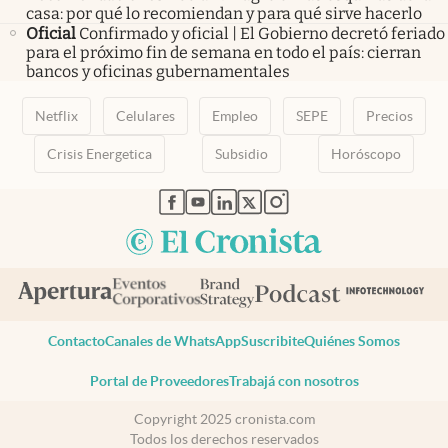
casa: por qué lo recomiendan y para qué sirve hacerlo
Oficial
Confirmado y oficial | El Gobierno decretó feriado
para el próximo fin de semana en todo el país: cierran
bancos y oficinas gubernamentales
Netflix
Celulares
Empleo
SEPE
Precios
Crisis Energetica
Subsidio
Horóscopo
abre en nueva pestaña
abre en nueva pestaña
abre en nueva pestaña
abre en nueva pestaña
abre en nueva pestaña
Contacto
Canales de WhatsApp
Suscribite
Quiénes Somos
Portal de Proveedores
Trabajá con nosotros
Copyright 2025 cronista.com
Todos los derechos reservados