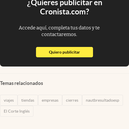
¿Quieres publicitar en
Cronista.com?
Accede aquí, completa tus datos y te
contactaremos.
abre en nueva pestaña
Quiero publicitar
Temas relacionados
viajes
tiendas
empresas
cierres
nautbresultadoesp
El Corte Inglés