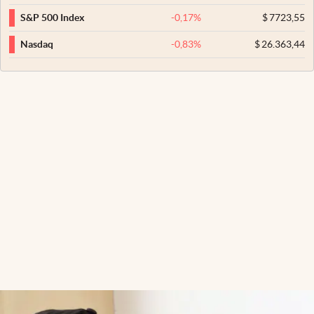
-0,17
%
$
7723,55
S&P 500 Index
-0,83
%
$
26.363,44
Nasdaq