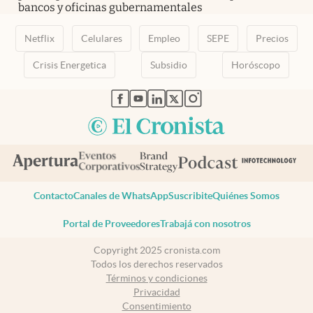
bancos y oficinas gubernamentales
Netflix
Celulares
Empleo
SEPE
Precios
Crisis Energetica
Subsidio
Horóscopo
abre en nueva pestaña
abre en nueva pestaña
abre en nueva pestaña
abre en nueva pestaña
abre en nueva pestaña
Contacto
Canales de WhatsApp
Suscribite
Quiénes Somos
Portal de Proveedores
Trabajá con nosotros
Copyright 2025 cronista.com
Todos los derechos reservados
Términos y condiciones
Privacidad
Consentimiento