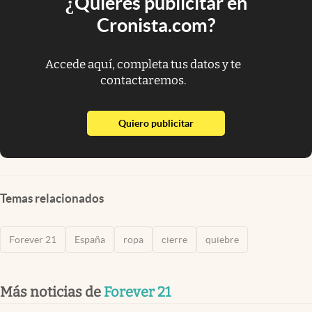
¿Quieres publicitar en
Cronista.com?
Accede aquí, completa tus datos y te
contactaremos.
abre en nueva pestaña
Quiero publicitar
Temas relacionados
Forever 21
España
ropa
cierre
quiebre
Más noticias de
Forever 21