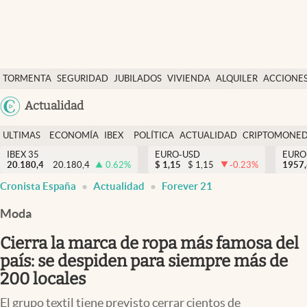
Últimas Noticias
TORMENTA
SEGURIDAD
JUBILADOS
VIVIENDA
ALQUILER
ACCIONE
Economía y finanzas
SOCIAL
Argentina
Actualidad
Política
España
Actualidad
ULTIMAS
ECONOMÍA
IBEX
POLÍTICA
ACTUALIDAD
CRIPTOMONE
México
NOTICIAS
Y
Y
IBEX 35
EURO-USD
EURO
Criptomonedas
20.180,4
20.180,4
0.62
%
$
1,15
$
1,15
-0.23
%
USA
1957
FINANZAS
EURO
Cronista España
Actualidad
Forever 21
Colombia
España
Uruguay
Moda
Cierra la marca de ropa más famosa del
país: se despiden para siempre más de
200 locales
El grupo textil tiene previsto cerrar cientos de