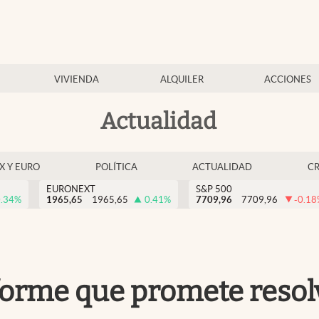
VIVIENDA
ALQUILER
ACCIONES
Actualidad
EX Y EURO
POLÍTICA
ACTUALIDAD
C
EURONEXT
S&P 500
.34
%
1965,65
1965,65
0.41
%
7709,96
7709,96
-0.18
informe que promete reso