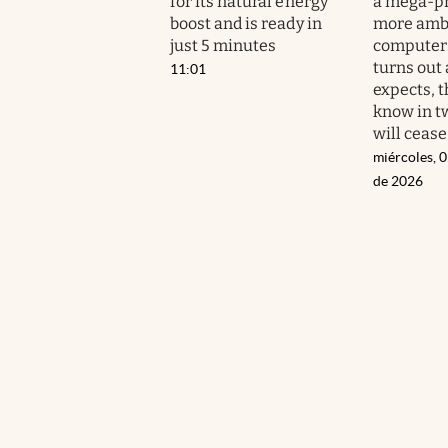
for its natural energy
a mega-pr
boost and is ready in
more ambi
just 5 minutes
computers,
turns out 
11:01
expects, 
know in t
will cease
miércoles, 
de 2026