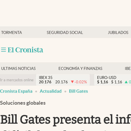
Últimas Noticias
TORMENTA
SEGURIDAD SOCIAL
JUBILADOS
Economía y finanzas
Política
Actualidad
Criptomonedas
ULTIMAS NOTICIAS
ECONOMÍA Y FINANZAS
IB
IBEX 35
EURO-USD
Ir a mercados online
20.176
20.176
-0.02
%
$
1,16
$
1,16
0
Cronista España
Actualidad
Bill Gates
Soluciones globales
Bill Gates presenta el 