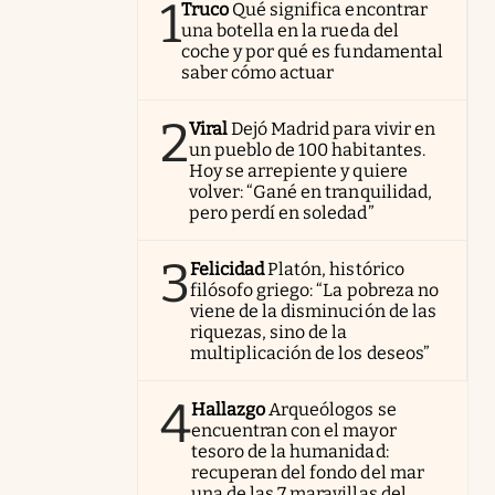
1
Truco
Qué significa encontrar
una botella en la rueda del
coche y por qué es fundamental
saber cómo actuar
2
Viral
Dejó Madrid para vivir en
un pueblo de 100 habitantes.
Hoy se arrepiente y quiere
volver: “Gané en tranquilidad,
pero perdí en soledad”
3
Felicidad
Platón, histórico
filósofo griego: “La pobreza no
viene de la disminución de las
riquezas, sino de la
multiplicación de los deseos”
4
Hallazgo
Arqueólogos se
encuentran con el mayor
tesoro de la humanidad:
recuperan del fondo del mar
una de las 7 maravillas del