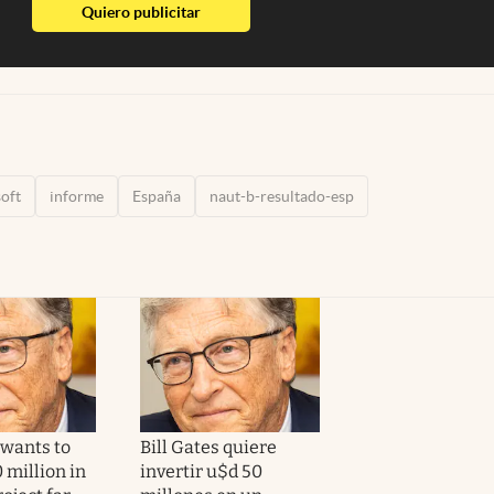
abre en nueva pestaña
Quiero publicitar
oft
informe
España
naut-b-resultado-esp
 wants to
Bill Gates quiere
 million in
invertir u$d 50