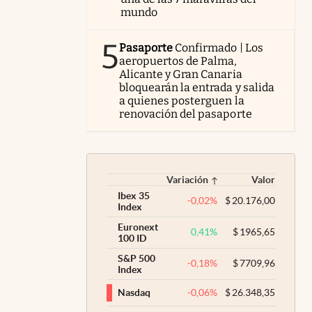
mundo
5
Pasaporte
Confirmado | Los
aeropuertos de Palma,
Alicante y Gran Canaria
bloquearán la entrada y salida
a quienes posterguen la
renovación del pasaporte
Variación
Valor
Ibex 35
-0,02
%
$
20.176,00
Index
Euronext
0,41
%
$
1965,65
100 ID
S&P 500
-0,18
%
$
7709,96
Index
-0,06
%
$
26.348,35
Nasdaq