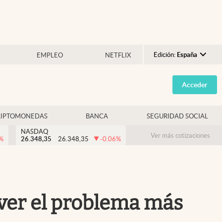
Edición:
España
EMPLEO
NETFLIX
Argentina
Acceder
España
México
RIPTOMONEDAS
BANCA
SEGURIDAD SOCIAL
USA
NASDAQ
Colombia
Ver más cotizaciones
%
26.348,35
26.348,35
-0.06
%
Uruguay
lver el problema más