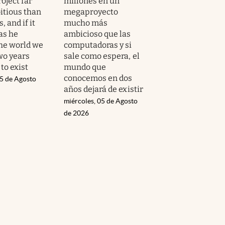
oject far
millones en un
tious than
megaproyecto
 and if it
mucho más
as he
ambicioso que las
the world we
computadoras y si
wo years
sale como espera, el
 to exist
mundo que
conocemos en dos
05 de Agosto
años dejará de existir
miércoles, 05 de Agosto
de 2026