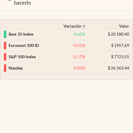
hacerlo
Variación
Valor
0,62
%
$
20.180,40
Ibex 35 Index
-0,01
%
$
1957,69
Euronext 100 ID
-0,17
%
$
7723,55
S&P 500 Index
-0,83
%
$
26.363,44
Nasdaq