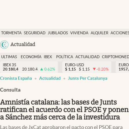
Últimas Noticias
TORMENTA
SEGURIDAD
JUBILADOS
VIVIENDA
ALQUILER
ACCIONE
Economía y finanzas
SOCIAL
Argentina
Actualidad
Política
España
Actualidad
ULTIMAS
ECONOMÍA
IBEX
POLÍTICA
ACTUALIDAD
CRIPTOMONE
México
NOTICIAS
Y
Y
IBEX 35
EURO-USD
EURO
Criptomonedas
20.180,4
20.180,4
0.62
%
$
1,15
$
1,15
-0.20
%
USA
1957
FINANZAS
EURO
abre en nueva pestaña
abre en nueva pestaña
abre en nueva pestaña
abre en nueva pestaña
Cronista España
Actualidad
Junts Per Catalunya
Colombia
España
Uruguay
Consulta
Amnistía catalana: las bases de Junts
ratifican el acuerdo con el PSOE y ponen
a Sánchez más cerca de la investidura
Las bases de JxCat aprobaron el pacto con el PSOE para