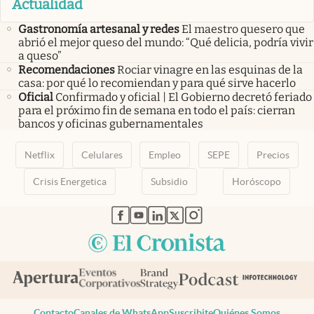
Actualidad
Gastronomía artesanal y redes
El maestro quesero que
abrió el mejor queso del mundo: “Qué delicia, podría vivir
a queso”
Recomendaciones
Rociar vinagre en las esquinas de la
casa: por qué lo recomiendan y para qué sirve hacerlo
Oficial
Confirmado y oficial | El Gobierno decretó feriado
para el próximo fin de semana en todo el país: cierran
bancos y oficinas gubernamentales
Netflix
Celulares
Empleo
SEPE
Precios
Crisis Energetica
Subsidio
Horóscopo
abre en nueva pestaña
abre en nueva pestaña
abre en nueva pestaña
abre en nueva pestaña
abre en nueva pestaña
Contacto
Canales de WhatsApp
Suscribite
Quiénes Somos