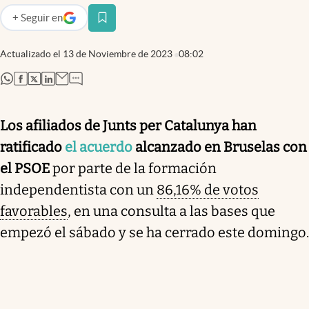
+
Seguir
en
abre en nueva pestaña
Actualizado el
13 de Noviembre de 2023
08:02
abre en nueva pestaña
abre en nueva pestaña
abre en nueva pestaña
abre en nueva pestaña
Los afiliados de Junts per Catalunya han
ratificado
el
acuerdo
alcanzado en Bruselas con
el PSOE
por parte de la formación
independentista con un
86,16% de votos
favorables
, en una consulta a las bases que
empezó el sábado y se ha cerrado este domingo.