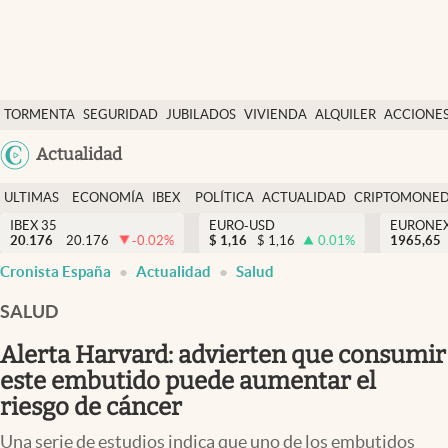
Últimas Noticias
TORMENTA
SEGURIDAD
JUBILADOS
VIVIENDA
ALQUILER
ACCIONE
Economía y finanzas
SOCIAL
Argentina
Actualidad
Política
España
Actualidad
ULTIMAS
ECONOMÍA
IBEX
POLÍTICA
ACTUALIDAD
CRIPTOMONE
México
NOTICIAS
Y
Y
IBEX 35
EURO-USD
EURONE
Criptomonedas
20.176
20.176
-0.02
%
$
1,16
$
1,16
0.01
%
USA
1965,65
FINANZAS
EURO
Cronista España
Actualidad
Salud
Colombia
España
Uruguay
SALUD
Alerta Harvard: advierten que consumir
este embutido puede aumentar el
riesgo de cáncer
Una serie de estudios indica que uno de los embutidos