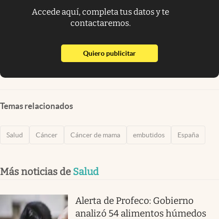
Accede aquí, completa tus datos y te
contactaremos.
abre en nueva pestaña
Quiero publicitar
Temas relacionados
Salud
Cáncer
Cáncer de mama
embutidos
España
Más noticias de
Salud
Alerta de Profeco: Gobierno
analizó 54 alimentos húmedos