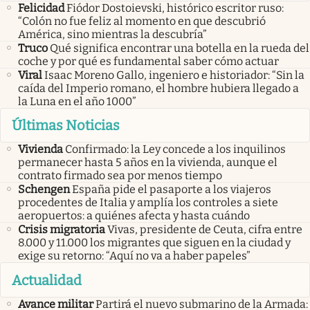
Felicidad
Fiódor Dostoievski, histórico escritor ruso:
“Colón no fue feliz al momento en que descubrió
América, sino mientras la descubría”
Truco
Qué significa encontrar una botella en la rueda del
coche y por qué es fundamental saber cómo actuar
Viral
Isaac Moreno Gallo, ingeniero e historiador: “Sin la
caída del Imperio romano, el hombre hubiera llegado a
la Luna en el año 1000”
Últimas Noticias
Vivienda
Confirmado: la Ley concede a los inquilinos
permanecer hasta 5 años en la vivienda, aunque el
contrato firmado sea por menos tiempo
Schengen
España pide el pasaporte a los viajeros
procedentes de Italia y amplía los controles a siete
aeropuertos: a quiénes afecta y hasta cuándo
Crisis migratoria
Vivas, presidente de Ceuta, cifra entre
8.000 y 11.000 los migrantes que siguen en la ciudad y
exige su retorno: “Aquí no va a haber papeles”
Actualidad
Avance militar
Partirá el nuevo submarino de la Armada: