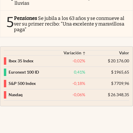
lluvias
5
Pensiones
Se jubila a los 63 años y se conmueve al
ver su primer recibo: “Una excelente y maravillosa
paga”
Variación
Valor
-0,02
%
$
20.176,00
Ibex 35 Index
0,41
%
$
1965,65
Euronext 100 ID
-0,18
%
$
7709,96
S&P 500 Index
-0,06
%
$
26.348,35
Nasdaq