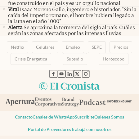
fue construido en el país y es un orgullo nacional
Viral
Isaac Moreno Gallo, ingeniero e historiador: “Sin la
caída del Imperio romano, el hombre hubiera llegado a
la Luna en el año 1000”
Alerta
Se aproxima la tormenta del siglo al país. Cuáles
serán las zonas afectadas por las intensas lluvias
Netflix
Celulares
Empleo
SEPE
Precios
Crisis Energetica
Subsidio
Horóscopo
abre en nueva pestaña
abre en nueva pestaña
abre en nueva pestaña
abre en nueva pestaña
abre en nueva pestaña
Contacto
Canales de WhatsApp
Suscribite
Quiénes Somos
Portal de Proveedores
Trabajá con nosotros