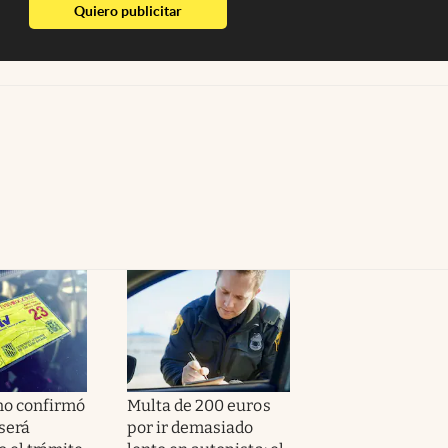
abre en nueva pestaña
Quiero publicitar
no confirmó
Multa de 200 euros
será
por ir demasiado