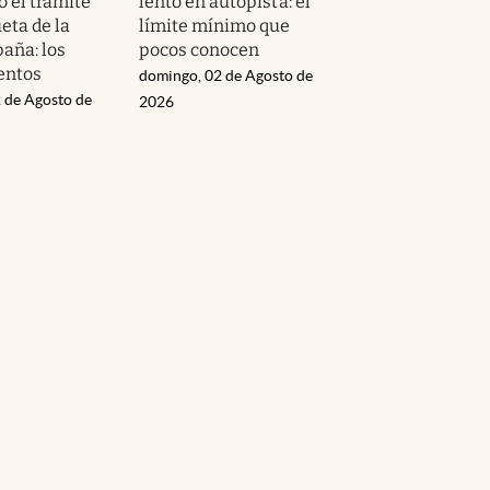
o el trámite
lento en autopista: el
ueta de la
límite mínimo que
aña: los
pocos conocen
entos
domingo, 02 de Agosto de
 de Agosto de
2026