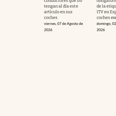
conductores que no
obligatori
tengan al día este
de la etiq
artículo en sus
ITV en Esp
coches
coches ex
viernes, 07 de Agosto de
domingo, 02
2026
2026