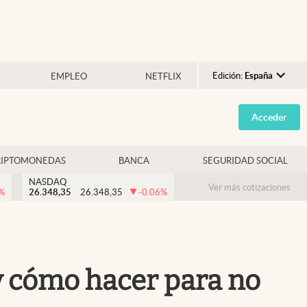
Edición:
España
EMPLEO
NETFLIX
Argentina
Acceder
España
México
RIPTOMONEDAS
BANCA
SEGURIDAD SOCIAL
USA
NASDAQ
Colombia
Ver más cotizaciones
%
26.348,35
26.348,35
-0.06
%
Uruguay
 y cómo hacer para no