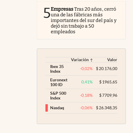
5
Empresas
Tras 20 años, cerró
una de las fábricas más
importantes del sur del país y
dejó sin trabajo a 50
empleados
Variación
Valor
Ibex 35
-0,02
%
$
20.176,00
Index
Euronext
0,41
%
$
1965,65
100 ID
S&P 500
-0,18
%
$
7709,96
Index
-0,06
%
$
26.348,35
Nasdaq