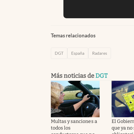
Temas relacionados
DGT
España
Radares
Más noticias de
DGT
Multas y sanciones a
El Gobier
todos los
que ya no 