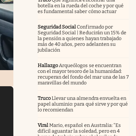
botella en la rueda del coche y por qué
es fundamental saber cómo actuar
Seguridad Social
Confirmado por
Seguridad Social | Reducirán un 15% de
la pensión a quienes hayan trabajado
más de 40 años, pero adelanten su
jubilación
Hallazgo
Arqueólogos se encuentran
con el mayor tesoro de la humanidad:
recuperan del fondo del mar una de las 7
maravillas del mundo
Truco
Llevar una almendra envuelta en
papel aluminio: para qué sirve y por qué
lo recomiendan
Viral
Mario, español en Australia: “Es
difícil aguantar la soledad, pero en 4