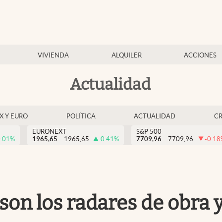
VIVIENDA
ALQUILER
ACCIONES
Actualidad
EX Y EURO
POLÍTICA
ACTUALIDAD
C
EURONEXT
S&P 500
.01
%
1965,65
1965,65
0.41
%
7709,96
7709,96
-0.18
 son los radares de obra