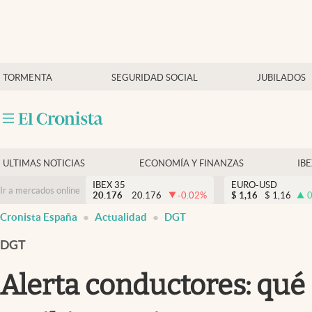
Últimas Noticias
TORMENTA
SEGURIDAD SOCIAL
JUBILADOS
Economía y finanzas
Política
Actualidad
Criptomonedas
ULTIMAS NOTICIAS
ECONOMÍA Y FINANZAS
IB
IBEX 35
EURO-USD
Ir a mercados online
20.176
20.176
-0.02
%
$
1,16
$
1,16
0
Cronista España
Actualidad
DGT
DGT
Alerta conductores: qué