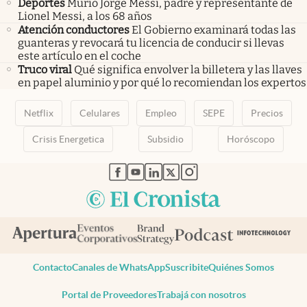
Deportes
Murió Jorge Messi, padre y representante de
Lionel Messi, a los 68 años
Atención conductores
El Gobierno examinará todas las
guanteras y revocará tu licencia de conducir si llevas
este artículo en el coche
Truco viral
Qué significa envolver la billetera y las llaves
en papel aluminio y por qué lo recomiendan los expertos
Netflix
Celulares
Empleo
SEPE
Precios
Crisis Energetica
Subsidio
Horóscopo
abre en nueva pestaña
abre en nueva pestaña
abre en nueva pestaña
abre en nueva pestaña
abre en nueva pestaña
Contacto
Canales de WhatsApp
Suscribite
Quiénes Somos
Portal de Proveedores
Trabajá con nosotros