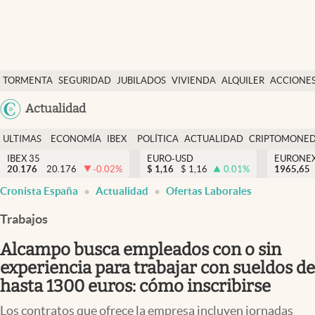
Últimas Noticias
TORMENTA
SEGURIDAD
JUBILADOS
VIVIENDA
ALQUILER
ACCIONE
Economía y finanzas
SOCIAL
Argentina
Actualidad
Política
España
Actualidad
ULTIMAS
ECONOMÍA
IBEX
POLÍTICA
ACTUALIDAD
CRIPTOMONE
México
NOTICIAS
Y
Y
IBEX 35
EURO-USD
EURONE
Criptomonedas
20.176
20.176
-0.02
%
$
1,16
$
1,16
0.01
%
USA
1965,65
FINANZAS
EURO
Cronista España
Actualidad
Ofertas Laborales
Colombia
España
Uruguay
Trabajos
Alcampo busca empleados con o sin
experiencia para trabajar con sueldos de
hasta 1300 euros: cómo inscribirse
Los contratos que ofrece la empresa incluyen jornadas