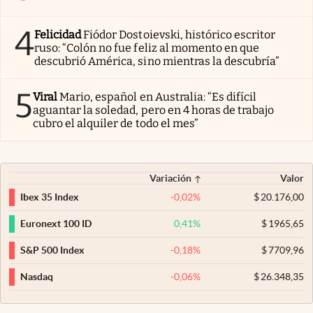
4
Felicidad
Fiódor Dostoievski, histórico escritor
ruso: “Colón no fue feliz al momento en que
descubrió América, sino mientras la descubría”
5
Viral
Mario, español en Australia: “Es difícil
aguantar la soledad, pero en 4 horas de trabajo
cubro el alquiler de todo el mes”
Variación
Valor
-0,02
%
$
20.176,00
Ibex 35 Index
0,41
%
$
1965,65
Euronext 100 ID
-0,18
%
$
7709,96
S&P 500 Index
-0,06
%
$
26.348,35
Nasdaq