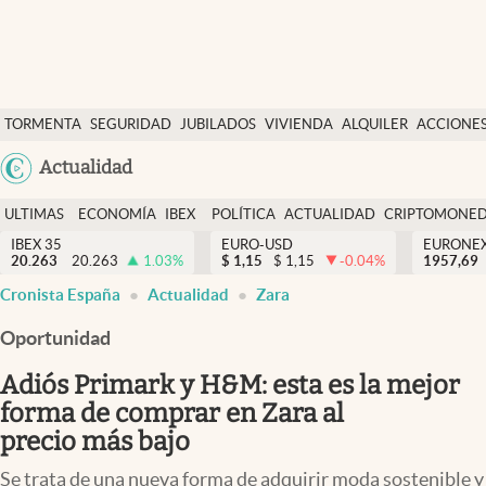
Últimas Noticias
TORMENTA
SEGURIDAD
JUBILADOS
VIVIENDA
ALQUILER
ACCIONE
Economía y finanzas
SOCIAL
Argentina
Actualidad
Política
España
Actualidad
ULTIMAS
ECONOMÍA
IBEX
POLÍTICA
ACTUALIDAD
CRIPTOMONE
México
NOTICIAS
Y
Y
IBEX 35
EURO-USD
EURONE
Criptomonedas
20.263
20.263
1.03
%
$
1,15
$
1,15
-0.04
%
USA
1957,69
FINANZAS
EURO
Cronista España
Actualidad
Zara
Colombia
España
Uruguay
Oportunidad
Adiós Primark y H&M: esta es la mejor
forma de comprar en Zara al
precio más bajo
Se trata de una nueva forma de adquirir moda sostenible y