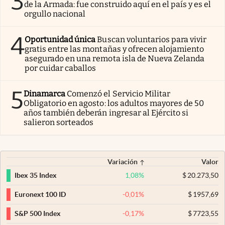
3
de la Armada: fue construido aquí en el país y es el
orgullo nacional
4
Oportunidad única
Buscan voluntarios para vivir
gratis entre las montañas y ofrecen alojamiento
asegurado en una remota isla de Nueva Zelanda
por cuidar caballos
5
Dinamarca
Comenzó el Servicio Militar
Obligatorio en agosto: los adultos mayores de 50
años también deberán ingresar al Ejército si
salieron sorteados
Variación
Valor
1,08
%
$
20.273,50
Ibex 35 Index
-0,01
%
$
1957,69
Euronext 100 ID
-0,17
%
$
7723,55
S&P 500 Index