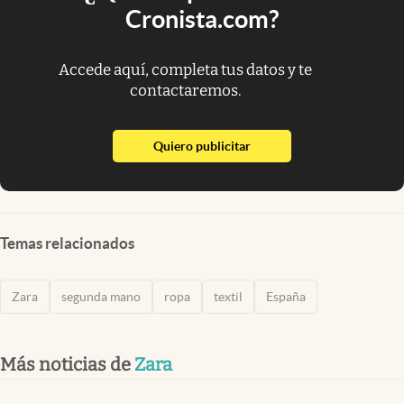
Cronista.com?
Accede aquí, completa tus datos y te
contactaremos.
abre en nueva pestaña
Quiero publicitar
Temas relacionados
Zara
segunda mano
ropa
textil
España
Más noticias de
Zara