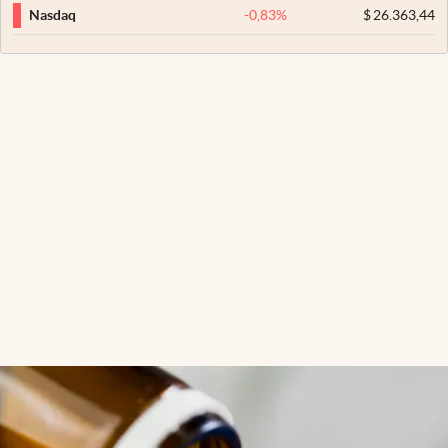
-0,83
%
$
26.363,44
Nasdaq