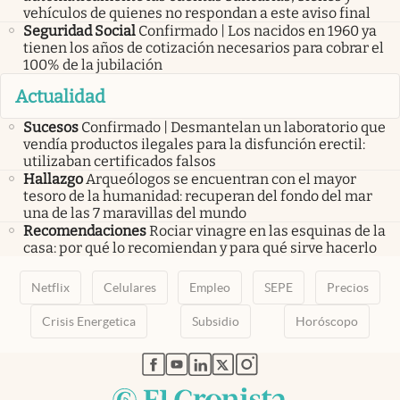
vehículos de quienes no respondan a este aviso final
Seguridad Social
Confirmado | Los nacidos en 1960 ya
tienen los años de cotización necesarios para cobrar el
100% de la jubilación
Actualidad
Sucesos
Confirmado | Desmantelan un laboratorio que
vendía productos ilegales para la disfunción erectil:
utilizaban certificados falsos
Hallazgo
Arqueólogos se encuentran con el mayor
tesoro de la humanidad: recuperan del fondo del mar
una de las 7 maravillas del mundo
Recomendaciones
Rociar vinagre en las esquinas de la
casa: por qué lo recomiendan y para qué sirve hacerlo
Netflix
Celulares
Empleo
SEPE
Precios
Crisis Energetica
Subsidio
Horóscopo
abre en nueva pestaña
abre en nueva pestaña
abre en nueva pestaña
abre en nueva pestaña
abre en nueva pestaña