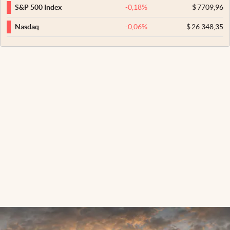
-0,18
%
$
7709,96
S&P 500 Index
-0,06
%
$
26.348,35
Nasdaq