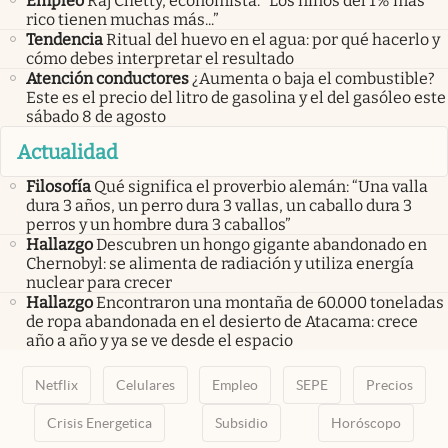
Empleo
Raj Chetty, economista: “Los niños del 1% más
rico tienen muchas más...”
Tendencia
Ritual del huevo en el agua: por qué hacerlo y
cómo debes interpretar el resultado
Atención conductores
¿Aumenta o baja el combustible?
Este es el precio del litro de gasolina y el del gasóleo este
sábado 8 de agosto
Actualidad
Filosofía
Qué significa el proverbio alemán: “Una valla
dura 3 años, un perro dura 3 vallas, un caballo dura 3
perros y un hombre dura 3 caballos”
Hallazgo
Descubren un hongo gigante abandonado en
Chernobyl: se alimenta de radiación y utiliza energía
nuclear para crecer
Hallazgo
Encontraron una montaña de 60.000 toneladas
de ropa abandonada en el desierto de Atacama: crece
año a año y ya se ve desde el espacio
Netflix
Celulares
Empleo
SEPE
Precios
Crisis Energetica
Subsidio
Horóscopo