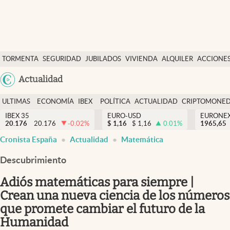
Últimas Noticias
TORMENTA
SEGURIDAD
JUBILADOS
VIVIENDA
ALQUILER
ACCIONE
Economía y finanzas
SOCIAL
Argentina
Actualidad
Política
España
Actualidad
ULTIMAS
ECONOMÍA
IBEX
POLÍTICA
ACTUALIDAD
CRIPTOMONE
México
NOTICIAS
Y
Y
IBEX 35
EURO-USD
EURONE
Criptomonedas
20.176
20.176
-0.02
%
$
1,16
$
1,16
0.01
%
USA
1965,65
FINANZAS
EURO
Cronista España
Actualidad
Matemática
Colombia
España
Uruguay
Descubrimiento
Adiós matemáticas para siempre |
Crean una nueva ciencia de los números
que promete cambiar el futuro de la
Humanidad