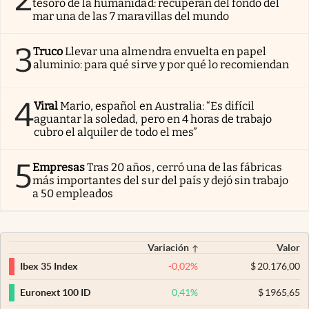
tesoro de la humanidad: recuperan del fondo del
mar una de las 7 maravillas del mundo
3
Truco
Llevar una almendra envuelta en papel
aluminio: para qué sirve y por qué lo recomiendan
4
Viral
Mario, español en Australia: “Es difícil
aguantar la soledad, pero en 4 horas de trabajo
cubro el alquiler de todo el mes”
5
Empresas
Tras 20 años, cerró una de las fábricas
más importantes del sur del país y dejó sin trabajo
a 50 empleados
Variación
Valor
-0,02
%
$
20.176,00
Ibex 35 Index
0,41
%
$
1965,65
Euronext 100 ID