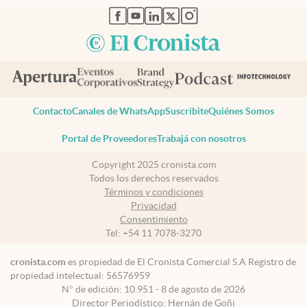
abre en nueva pestaña
abre en nueva pestaña
abre en nueva pestaña
abre en nueva pestaña
abre en nueva pestaña
Contacto
Canales de WhatsApp
Suscribite
Quiénes Somos
Portal de Proveedores
Trabajá con nosotros
Copyright 2025 cronista.com
Todos los derechos reservados
Términos y condiciones
Privacidad
Consentimiento
Tel:
+54 11 7078-3270
cronista.com
es propiedad de El Cronista Comercial S.A Registro de
propiedad intelectual: 56576959
N° de edición: 10.951 - 8 de agosto de 2026
Director Periodístico: Hernán de Goñi