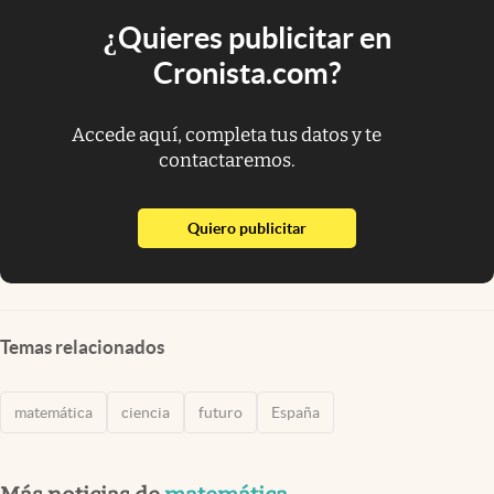
¿Quieres publicitar en
Cronista.com?
Accede aquí, completa tus datos y te
contactaremos.
abre en nueva pestaña
Quiero publicitar
Temas relacionados
matemática
ciencia
futuro
España