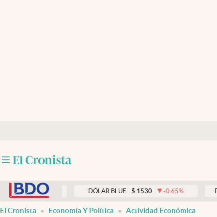
Últimas noticias
Dólar
Members
Economía y Política
Finanzas y Mercados
Mercados Online
Negocios
Columnistas
abre en nueva pestaña
Otras secciones
0.00
%
DÓLAR BLUE
$
1530
-0.65
%
DÓLAR T
Apertura
El Cronista
Economía Y Política
Actividad Económica