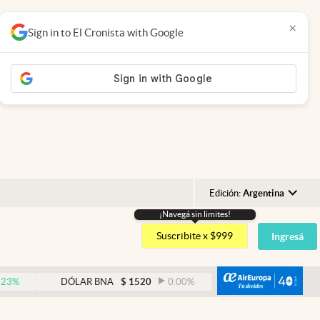
×
Sign in to El Cronista with Google
Edición:
Argentina
¡Navegá sin limites!
Argentina
Suscribite x $999
Ingresá
España
México
abre
DÓLAR BNA
$
1520
0.00
%
DÓLAR BLUE
$
1530
USA
Colombia