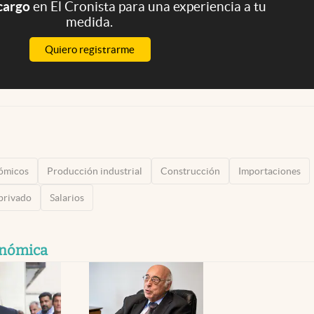
 cargo
en El Cronista para una experiencia a tu
medida.
Quiero registrarme
nómicos
Producción industrial
Construcción
Importaciones
privado
Salarios
onómica