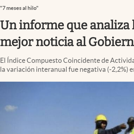
Infotechnology
"7 meses al hilo"
Clase
Un informe que analiza l
Clima
Mundial 2026
mejor noticia al Gobier
Eventos Corporativos
El Índice Compuesto Coincidente de Activid
El Cronista Studio
la variación interanual fue negativa (-2,2%) 
Mediakit
abre en nueva pestaña