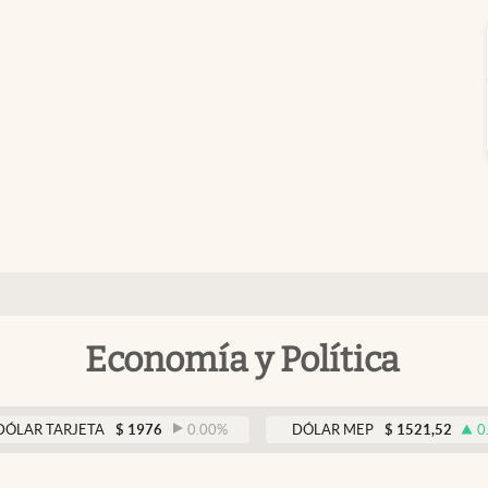
Economía y Política
ARJETA
$
1976
0.00
%
DÓLAR MEP
$
1521,52
0.23
%