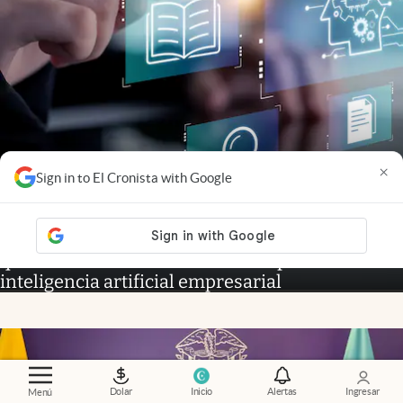
×
Sign in to El Cronista with Google
Globant
.
Qué son los AI Pods de Globant y por
qué se convirtieron en la nueva apuesta de la
inteligencia artificial empresarial
Dolar
Inicio
Alertas
Ingresar
Menú