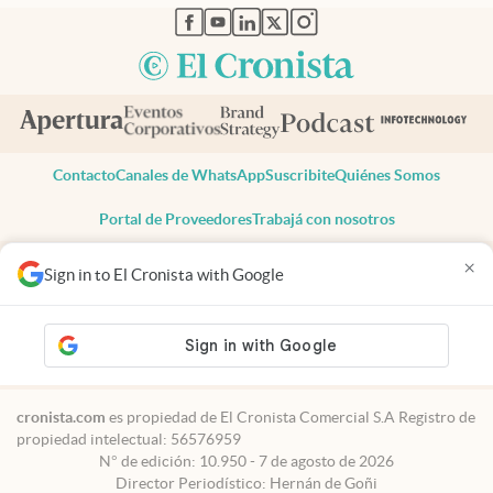
abre en nueva pestaña
abre en nueva pestaña
abre en nueva pestaña
abre en nueva pestaña
abre en nueva pestaña
Contacto
Canales de WhatsApp
Suscribite
Quiénes Somos
Portal de Proveedores
Trabajá con nosotros
Copyright 2025 cronista.com
×
Sign in to El Cronista with Google
Todos los derechos reservados
Términos y condiciones
Privacidad
Consentimiento
Tel:
+54 11 7078-3270
cronista.com
es propiedad de El Cronista Comercial S.A Registro de
propiedad intelectual: 56576959
N° de edición: 10.950 - 7 de agosto de 2026
Director Periodístico: Hernán de Goñi