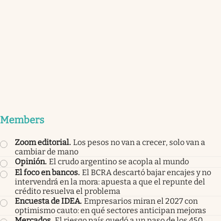
Members
Zoom editorial
.
Los pesos no van a crecer, solo van a
cambiar de mano
Opinión
.
El crudo argentino se acopla al mundo
El foco en bancos
.
El BCRA descartó bajar encajes y no
intervendrá en la mora: apuesta a que el repunte del
crédito resuelva el problema
Encuesta de IDEA
.
Empresarios miran el 2027 con
optimismo cauto: en qué sectores anticipan mejoras
Mercados
.
El riesgo país quedó a un paso de los 450