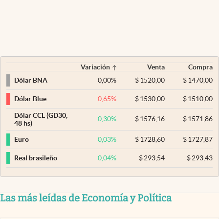
Variación
Venta
Compra
0,00
%
$
1520,00
$
1470,00
Dólar BNA
-0,65
%
$
1530,00
$
1510,00
Dólar Blue
Dólar CCL (GD30,
0,30
%
$
1576,16
$
1571,86
48 hs)
0,03
%
$
1728,60
$
1727,87
Euro
0,04
%
$
293,54
$
293,43
Real brasileño
Las más leídas de Economía y Política