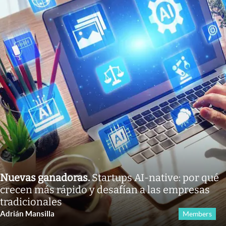
Nuevas ganadoras
.
Startups AI-native: por qué
crecen más rápido y desafían a las empresas
tradicionales
Adrián Mansilla
Members