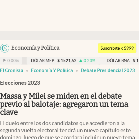
Últimas noticias
Dólar
Argentina
Economía y Política
Members
Suscribite x $999
España
Economía y Política
DÓLAR MEP
$
1521,52
0.23
%
DÓLAR BNA
$
1520
0.00
México
El Cronista
Economía Y Política
Debate Presidencial 2023
Finanzas y Mercados
USA
Elecciones 2023
Mercados Online
Colombia
Uruguay
Massa y Milei se miden en el debate
Negocios
previo al balotaje: agregaron un tema
Columnistas
clave
Otras secciones
El duelo entre los dos candidatos que accedieron a la
segunda vuelta electoral tendrá un nuevo capítulo este
Apertura
domingo, luego de que se acordara incluir un nuevo tema