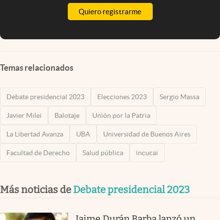
Quiero registrarme
Temas relacionados
Debate presidencial 2023
Elecciones 2023
Sergio Massa
Javier Milei
Balotaje
Unión por la Patria
La Libertad Avanza
UBA
Universidad de Buenos Aires
Facultad de Derecho
Salud pública
incucai
Más noticias de
Debate presidencial 2023
Jaime Durán Barba lanzó un