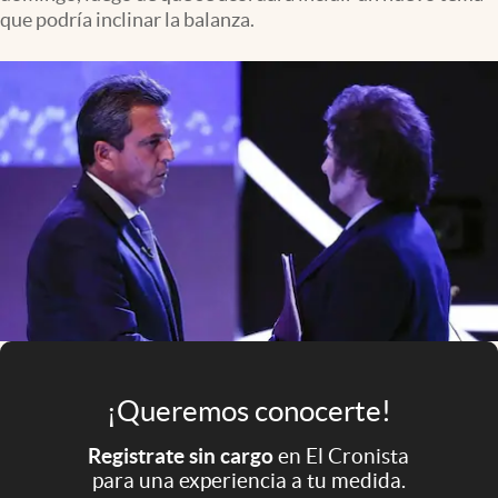
Infotechnology
que podría inclinar la balanza.
Clase
Clima
Mundial 2026
Eventos Corporativos
El Cronista Studio
Mediakit
abre en nueva pestaña
Argentina
¡Queremos conocerte!
Registrate sin cargo
en El Cronista
para una experiencia a tu medida.