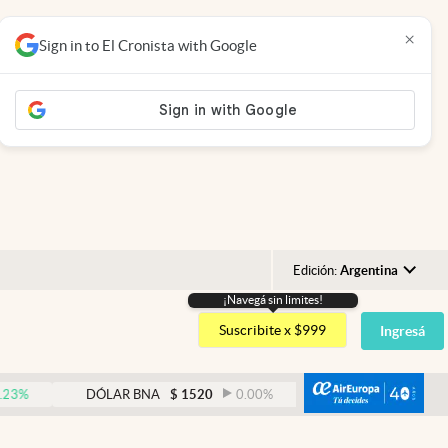
×
Sign in to El Cronista with Google
Edición:
Argentina
¡Navegá sin limites!
Argentina
Suscribite x $999
Ingresá
España
México
abre
DÓLAR BNA
$
1520
0.00
%
DÓLAR BLUE
$
1530
USA
Colombia