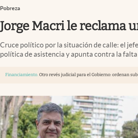
Infotechnology
Pobreza
Clase
Jorge Macri le reclama u
Clima
Mundial 2026
Cruce político por la situación de calle: el 
Eventos Corporativos
política de asistencia y apunta contra la falt
El Cronista Studio
Mediakit
Financiamiento
.
Otro revés judicial para el Gobierno: ordenan subi
abre en nueva pestaña