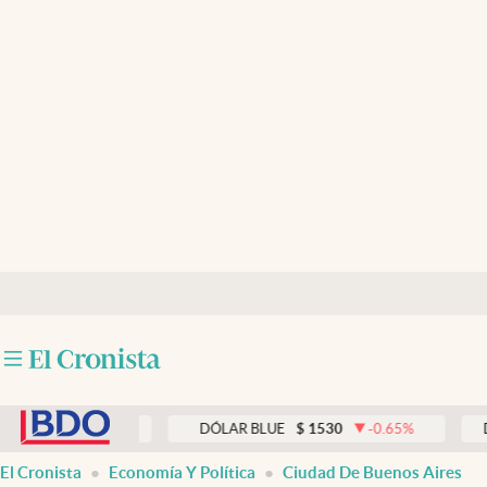
Últimas noticias
Dólar
Members
Economía y Política
Finanzas y Mercados
Mercados Online
Negocios
Columnistas
abre en nueva pestaña
Otras secciones
0.00
%
DÓLAR BLUE
$
1530
-0.65
%
DÓLAR T
Apertura
El Cronista
Economía Y Política
Ciudad De Buenos Aires