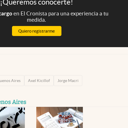
¡Queremos conocerte!
 cargo
en El Cronista para una experiencia a tu
medida.
Quiero registrarme
Buenos Aires
Axel Kicillof
Jorge Macri
enos Aires