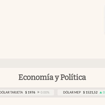
Economía y Política
ARJETA
$
1976
0.00
%
DÓLAR MEP
$
1521,52
0.23
%