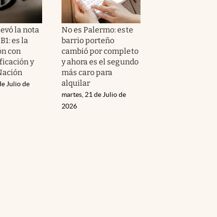
evó la nota
No es Palermo: este
B1: es la
barrio porteño
ón con
cambió por completo
ficación y
y ahora es el segundo
Nación
más caro para
alquilar
de Julio de
martes, 21 de Julio de
2026