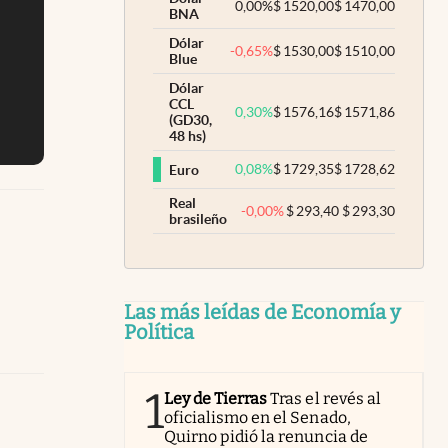
0,00
%
$
1520,00
$
1470,00
BNA
Dólar
-0,65
%
$
1530,00
$
1510,00
Blue
Dólar
CCL
0,30
%
$
1576,16
$
1571,86
(GD30,
48 hs)
0,08
%
$
1729,35
$
1728,62
Euro
Real
-0,00
%
$
293,40
$
293,30
brasileño
Las más leídas de Economía y
Política
1
Ley de Tierras
Tras el revés al
oficialismo en el Senado,
Quirno pidió la renuncia de