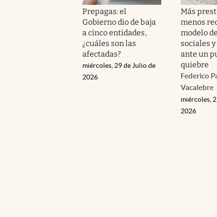
Prepagas: el
Más prest
Gobierno dio de baja
menos rec
a cinco entidades,
modelo de
¿cuáles son las
sociales 
afectadas?
ante un p
quiebre
miércoles, 29 de Julio de
Federico P
2026
Vacalebre
miércoles, 2
2026