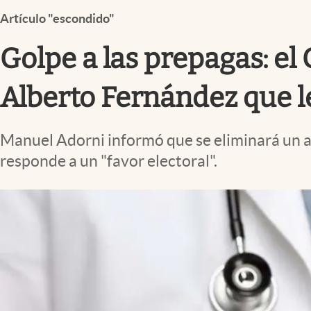
Infotechnology
Artículo "escondido"
Clase
Golpe a las prepagas: e
Clima
Mundial 2026
Alberto Fernández que l
Eventos Corporativos
Manuel Adorni informó que se eliminará un ar
El Cronista Studio
responde a un "favor electoral".
Mediakit
abre en nueva pestaña