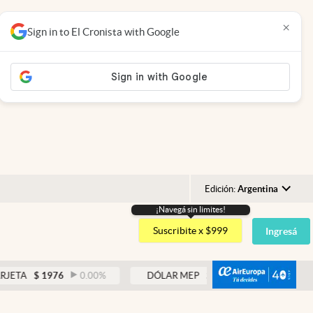
×
Sign in to El Cronista with Google
Edición:
Argentina
¡Navegá sin limites!
Argentina
Suscribite x $999
Ingresá
España
México
abre
$
1976
0.00
%
DÓLAR MEP
$
1525,66
0.41
%
USA
Colombia