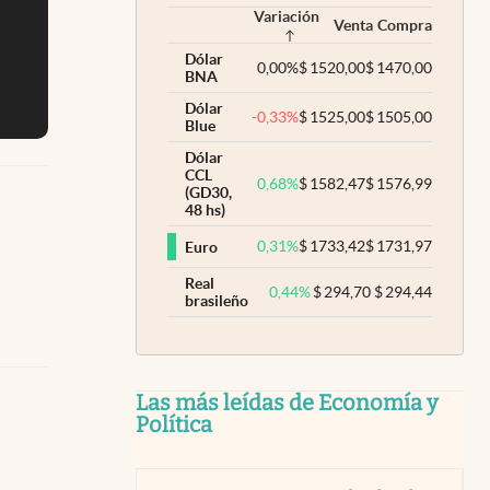
Variación
Venta
Compra
Dólar
0,00
%
$
1520,00
$
1470,00
BNA
Dólar
-0,33
%
$
1525,00
$
1505,00
Blue
Dólar
CCL
0,68
%
$
1582,47
$
1576,99
(GD30,
48 hs)
0,31
%
$
1733,42
$
1731,97
Euro
Real
0,44
%
$
294,70
$
294,44
brasileño
Las más leídas de Economía y
Política