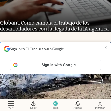
Globant
.
Cómo cambia el trabajo de los
desarrolladores con la llegada de la IA agéntica
×
Sign in to El Cronista with Google
Dolar
Inicio
Alertas
Ingresar
Menú
Video
.
Tragedia en Perú: se estrelló una avioneta