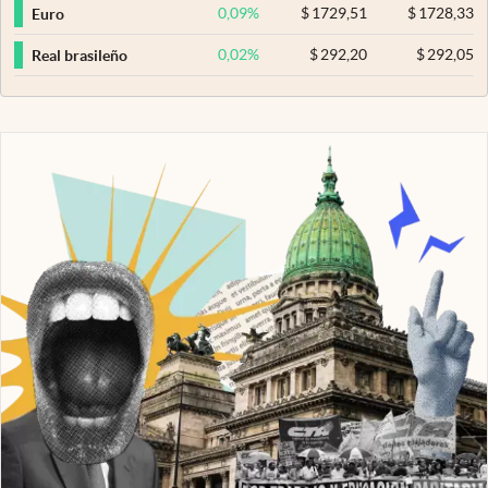
0,09
%
$
1729,51
$
1728,33
Euro
0,02
%
$
292,20
$
292,05
Real brasileño