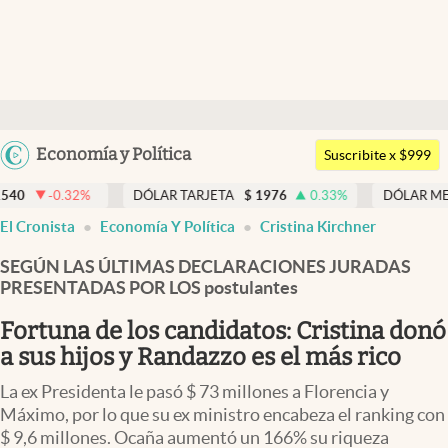
Últimas noticias
Dólar
Argentina
Economía y Política
Members
Suscribite x $999
España
Economía y Política
DÓLAR TARJETA
$
1976
0.33
%
DÓLAR MEP
$
1518,45
México
El Cronista
Economía Y Política
Cristina Kirchner
Finanzas y Mercados
USA
SEGÚN LAS ÚLTIMAS DECLARACIONES JURADAS
Mercados Online
Colombia
PRESENTADAS POR LOS postulantes
Uruguay
Negocios
Fortuna de los candidatos: Cristina donó
Columnistas
a sus hijos y Randazzo es el más rico
Otras secciones
La ex Presidenta le pasó $ 73 millones a Florencia y
Máximo, por lo que su ex ministro encabeza el ranking con
Apertura
$ 9,6 millones. Ocaña aumentó un 166% su riqueza