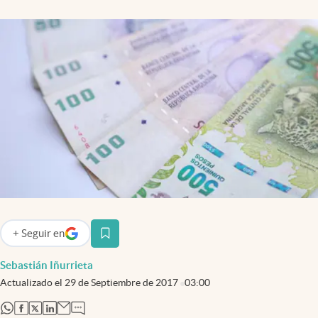
Infotechnology
Clase
Clima
Mundial 2026
Eventos Corporativos
El Cronista Studio
Mediakit
abre en nueva pestaña
Argentina
+
Seguir
en
abre en nueva pestaña
Sebastián Iñurrieta
Actualizado el
29 de Septiembre de 2017
03:00
abre en nueva pestaña
abre en nueva pestaña
abre en nueva pestaña
abre en nueva pestaña