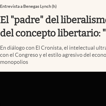
Infotechnology
Entrevista a Benegas Lynch (h)
Clase
El "padre" del liberalism
Clima
Mundial 2026
del concepto libertario:
Eventos Corporativos
En diálogo con El Cronista, el intelectual ul
El Cronista Studio
con el Congreso y el estilo agresivo del econ
Mediakit
monopolios
abre en nueva pestaña