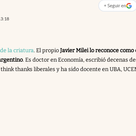
+
Seguir
en
abre en nueva p
13:18
de la criatura
. El propio
Javier Milei lo reconoce como 
argentino
. Es doctor en Economía, escribió decenas de
os think thanks liberales y ha sido docente en UBA, UC