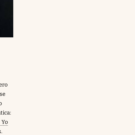
Pero
ese
o
tica:
. Yo
s.