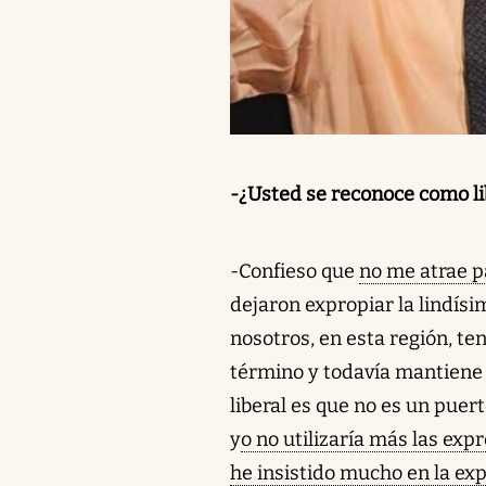
-¿Usted se reconoce como lib
-Confieso que
no me atrae pa
dejaron expropiar la lindísim
nosotros, en esta región, t
término y todavía mantiene 
liberal es que no es un puer
y
o no utilizaría más las ex
he insistido mucho en la expr