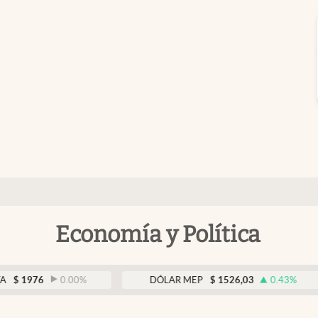
Economía y Política
6
0.00
%
DÓLAR MEP
$
1526,03
0.43
%