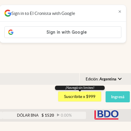
×
Sign in to El Cronista with Google
Edición:
Argentina
¡Navegá sin limites!
Argentina
Suscribite x $999
Ingresá
España
México
abre
DÓLAR BNA
$
1520
0.00
%
DÓLAR BLUE
$
1525
USA
Colombia