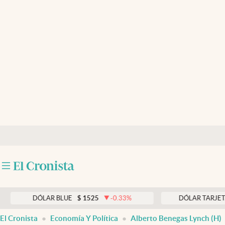
Últimas noticias
Dólar
Members
Economía y Política
Finanzas y Mercados
Mercados Online
Negocios
Columnistas
Otras secciones
DÓLAR BLUE
$
1525
-0.33
%
DÓLAR TARJETA
$
197
Apertura
El Cronista
Economía Y Política
Alberto Benegas Lynch (h)