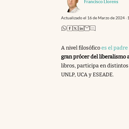
Francisco Llorens
Actualizado el
16 de Marzo de 2024
abre en nueva pestaña
abre en nueva pestaña
abre en nueva pestaña
abre en nueva pestaña
A nivel filosófico
es el padre 
gran prócer del liberalismo 
libros, participa en distint
UNLP, UCA y ESEADE.