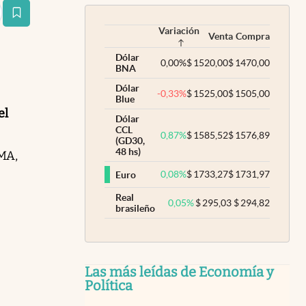
estaña
Variación
Venta
Compra
Dólar
0,00
%
$
1520,00
$
1470,00
BNA
Dólar
-0,33
%
$
1525,00
$
1505,00
Blue
el
Dólar
CCL
0,87
%
$
1585,52
$
1576,89
(GD30,
48 hs)
EMA,
0,08
%
$
1733,27
$
1731,97
Euro
Real
0,05
%
$
295,03
$
294,82
brasileño
Las más leídas de Economía y
Política