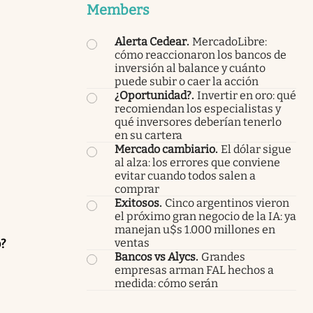
Members
Alerta Cedear
.
MercadoLibre:
cómo reaccionaron los bancos de
inversión al balance y cuánto
puede subir o caer la acción
¿Oportunidad?
.
Invertir en oro: qué
recomiendan los especialistas y
qué inversores deberían tenerlo
en su cartera
Mercado cambiario
.
El dólar sigue
al alza: los errores que conviene
evitar cuando todos salen a
comprar
Exitosos
.
Cinco argentinos vieron
el próximo gran negocio de la IA: ya
manejan u$s 1.000 millones en
ventas
o?
Bancos vs Alycs
.
Grandes
empresas arman FAL hechos a
medida: cómo serán