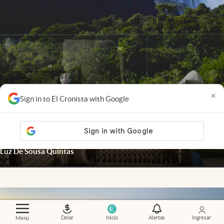
×
Sign in to El Cronista with Google
Misiones
.
Escapada de lujo a las Cataratas: Gran
Meliá Iguazú presentó su nueva propuesta
gastronómica
Luz De Sousa Quintas
Dolar
Inicio
Alertas
Ingresar
Menú