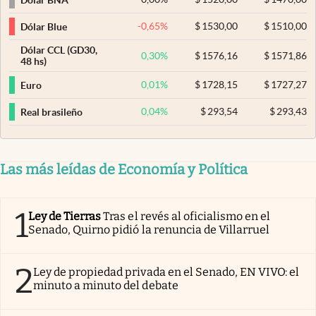
-0,65
%
$
1530,00
$
1510,00
Dólar Blue
Dólar CCL (GD30,
0,30
%
$
1576,16
$
1571,86
48 hs)
0,01
%
$
1728,15
$
1727,27
Euro
0,04
%
$
293,54
$
293,43
Real brasileño
Las más leídas de Economía y Política
1
Ley de Tierras
Tras el revés al oficialismo en el
Senado, Quirno pidió la renuncia de Villarruel
2
Ley de propiedad privada en el Senado, EN VIVO: el
minuto a minuto del debate