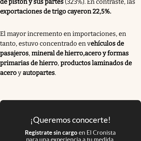
de pistón y sus partes
(323%). En contraste, las
exportaciones de trigo cayeron 22,5%.
El mayor incremento en importaciones, en
tanto, estuvo concentrado en v
ehículos de
pasajeros
,
mineral de hierro,
acero y formas
primarias de hierro
,
productos laminados de
acero
y
autopartes
.
¡Queremos conocerte!
Registrate sin cargo
en El Cronista
para una experiencia a tu medida.