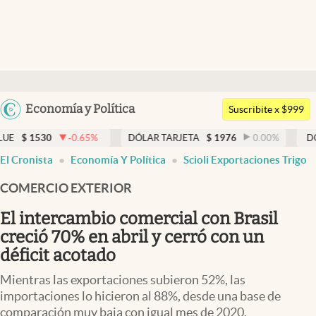
Últimas noticias
Dólar
Argentina
Economía y Política
Members
Suscribite x $999
España
Economía y Política
-0.65
%
DÓLAR TARJETA
$
1976
0.00
%
DÓLAR MEP
México
El Cronista
Economía Y Política
Scioli Exportaciones Trigo
Finanzas y Mercados
USA
COMERCIO EXTERIOR
Mercados Online
Colombia
Uruguay
El intercambio comercial con Brasil
Negocios
creció 70% en abril y cerró con un
Columnistas
déficit acotado
Otras secciones
Mientras las exportaciones subieron 52%, las
importaciones lo hicieron al 88%, desde una base de
Apertura
comparación muy baja con igual mes de 2020.