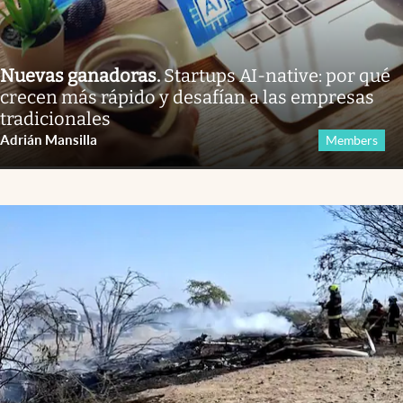
Nuevas ganadoras
.
Startups AI-native: por qué
crecen más rápido y desafían a las empresas
tradicionales
Adrián Mansilla
Members