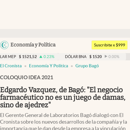
Últimas noticias
Dólar
Argentina
Economía y Política
Members
Suscribite x $999
España
Economía y Política
1521,52
0.23
%
DÓLAR BNA
$
1520
0.00
%
DÓLAR B
México
El Cronista
Economía Y Política
Grupo Bagó
Finanzas y Mercados
USA
COLOQUIO IDEA 2021
Mercados Online
Colombia
Uruguay
Edgardo Vazquez, de Bagó: "El negocio
Negocios
farmacéutico no es un juego de damas,
Columnistas
sino de ajedrez"
Otras secciones
El Gerente General de Laboratorios Bagó dialogó con El
Cronista sobre los nuevos desarrollos de la compañía y la
Apertura
importancia que le dan desde la empresa a la vinculación