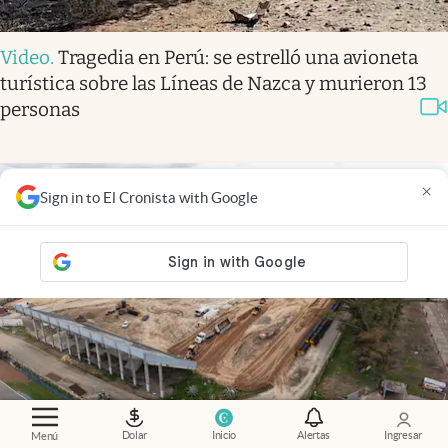
Video
.
Tragedia en Perú: se estrelló una avioneta
turística sobre las Líneas de Nazca y murieron 13
personas
×
Sign in to El Cronista with Google
Cambios
.
La megaobra que cambia el Autódromo y
Dolar
Inicio
Alertas
Ingresar
Menú