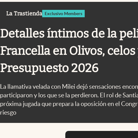
Infotechnology
La Trastienda
Exclusivo Members
Clase
Clima
Detalles íntimos de la pel
Mundial 2026
Francella en Olivos, celos
Eventos Corporativos
El Cronista Studio
Presupuesto 2026
Mediakit
abre en nueva pestaña
La llamativa velada con Milei dejó sensaciones enco
participaron y los que se la perdieron. El rol de San
próxima jugada que prepara la oposición en el Congr
riesgo