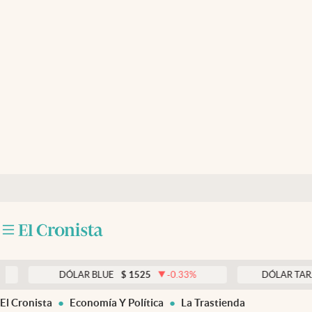
Últimas noticias
Dólar
Members
Economía y Política
Finanzas y Mercados
Mercados Online
Negocios
Columnistas
Otras secciones
DÓLAR BLUE
$
1525
-0.33
%
DÓLAR TARJETA
$
1
Apertura
El Cronista
Economía Y Política
La Trastienda