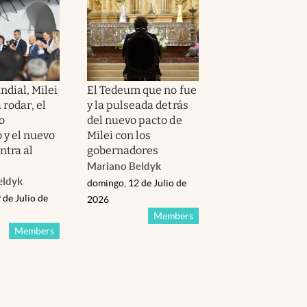
ndial, Milei
El Tedeum que no fue
rodar, el
y la pulseada detrás
o
del nuevo pacto de
 y el nuevo
Milei con los
ntra al
gobernadores
Mariano Beldyk
eldyk
domingo, 12 de Julio de
 de Julio de
2026
Members
Members