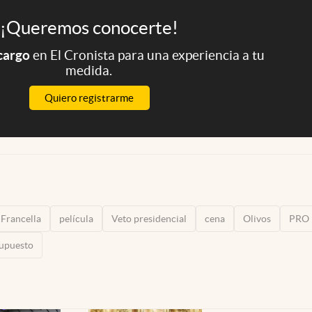
¡Queremos conocerte!
 cargo
en El Cronista para una experiencia a tu
medida.
Quiero registrarme
 Francella
película
Veto presidencial
cena
Olivos
PRO
upuesto