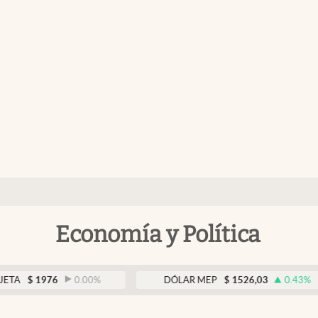
Economía y Política
976
0.00
%
DÓLAR MEP
$
1526,03
0.43
%