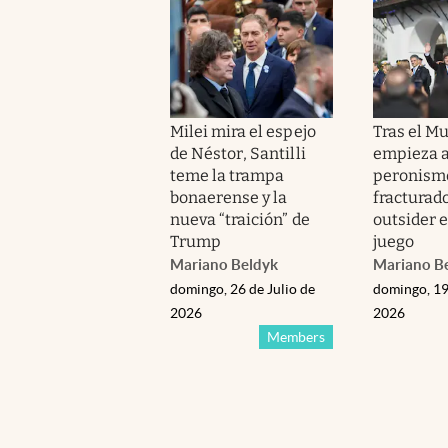
Milei mira el espejo
Tras el Mu
de Néstor, Santilli
empieza a 
teme la trampa
peronism
bonaerense y la
fracturado
nueva “traición” de
outsider e
Trump
juego
Mariano Beldyk
Mariano B
domingo, 26 de Julio de
domingo, 19
2026
2026
Members