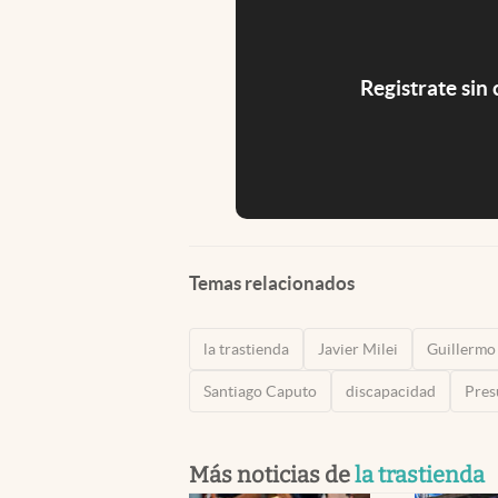
Registrate sin
Temas relacionados
la trastienda
Javier Milei
Guillermo
Santiago Caputo
discapacidad
Pres
Más noticias de
la trastienda