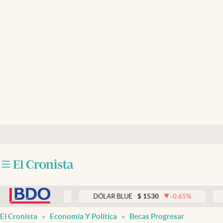
Últimas noticias
Dólar
Members
Economía y Política
Finanzas y Mercados
Mercados Online
Negocios
Columnistas
abre en nueva pestaña
Otras secciones
0.00
%
DÓLAR BLUE
$
1530
-0.65
%
DÓLAR 
Apertura
El Cronista
Economía Y Política
Becas Progresar