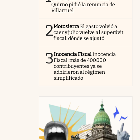
Quirno pidió la renuncia de
Villarruel
2
Motosierra
El gasto volvió a
caer y julio vuelve al superávit
fiscal: dónde se ajustó
3
Inocencia Fiscal
Inocencia
Fiscal: más de 400.000
contribuyentes ya se
adhirieron al régimen
simplificado