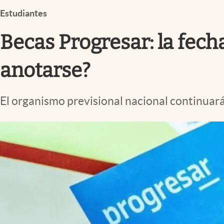
Infotechnology
Estudiantes
Clase
Becas Progresar: la fech
Clima
Mundial 2026
anotarse?
Eventos Corporativos
El organismo previsional nacional continuará 
El Cronista Studio
Mediakit
abre en nueva pestaña