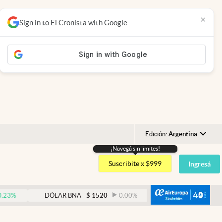
×
Sign in to El Cronista with Google
Edición:
Argentina
¡Navegá sin limites!
Argentina
Suscribite x $999
Ingresá
España
México
abre
DÓLAR BNA
$
1520
0.00
%
DÓLAR BLUE
$
1530
USA
Colombia