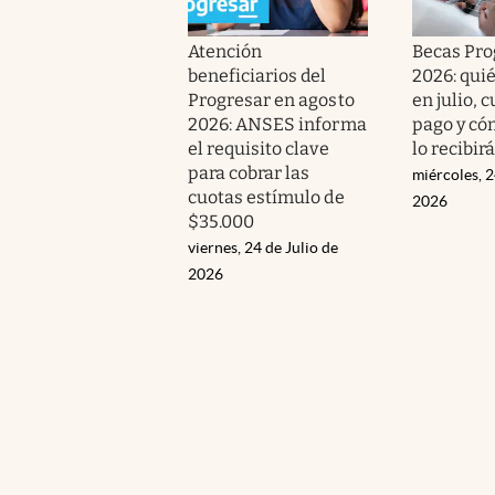
Atención
Becas Pro
beneficiarios del
2026: qui
Progresar en agosto
en julio, 
2026: ANSES informa
pago y có
el requisito clave
lo recibir
para cobrar las
miércoles, 2
cuotas estímulo de
2026
$35.000
viernes, 24 de Julio de
2026