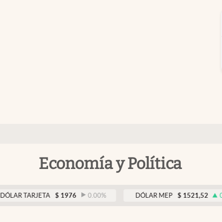
Economía y Política
TARJETA
$
1976
0.00
%
DÓLAR MEP
$
1521,52
0.23
%