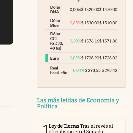
Dólar
0,00
%
$
1520,00
$
1470,00
BNA
Dólar
-0,65
%
$
1530,00
$
1510,00
Blue
Dólar
CCL
0,30
%
$
1576,16
$
1571,86
(GD30,
48 hs)
0,05
%
$
1728,90
$
1728,02
Euro
Real
0,04
%
$
293,53
$
293,42
brasileño
Las más leídas de Economía y
Política
1
Ley de Tierras
Tras el revés al
oficialismo en el Senado,