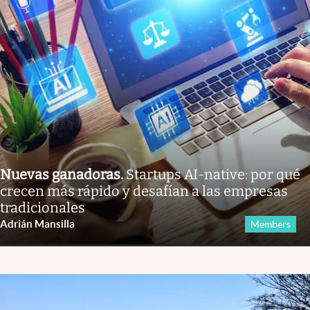
Nuevas ganadoras
.
Startups AI-native: por qué
crecen más rápido y desafían a las empresas
tradicionales
Adrián Mansilla
Members