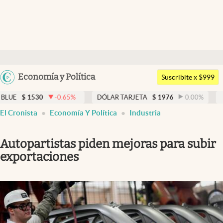
Últimas noticias
Dólar
Argentina
Economía y Política
Members
Suscribite x $999
España
Economía y Política
-0.65
%
DÓLAR TARJETA
$
1976
0.00
%
DÓLAR MEP
$
15
México
El Cronista
Economía Y Política
Industria
Finanzas y Mercados
USA
Mercados Online
Colombia
Autopartistas piden mejoras para subir
Uruguay
Negocios
exportaciones
Columnistas
Otras secciones
Apertura