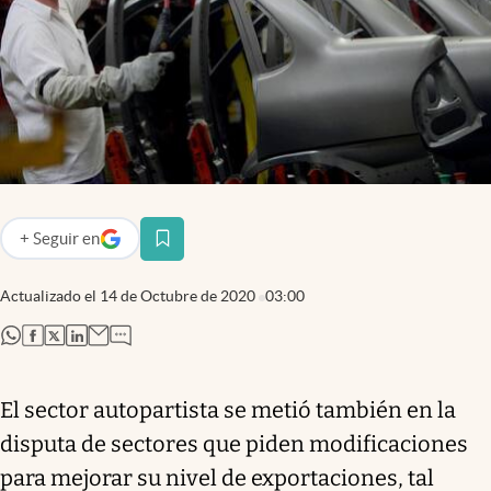
Infotechnology
Clase
Clima
Mundial 2026
Eventos Corporativos
El Cronista Studio
+
Seguir
en
abre en nueva pestaña
Mediakit
Actualizado el
14 de Octubre de 2020
03:00
abre en nueva pestaña
Argentina
abre en nueva pestaña
abre en nueva pestaña
abre en nueva pestaña
abre en nueva pestaña
El sector autopartista se metió también en la
disputa de sectores que piden modificaciones
para mejorar su nivel de exportaciones, tal