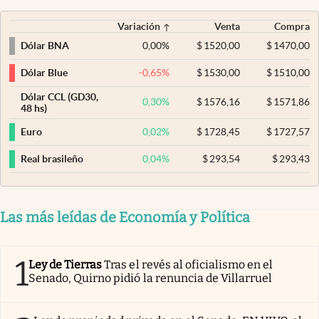
Variación
Venta
Compra
0,00
%
$
1520,00
$
1470,00
Dólar BNA
-0,65
%
$
1530,00
$
1510,00
Dólar Blue
Dólar CCL (GD30,
0,30
%
$
1576,16
$
1571,86
48 hs)
0,02
%
$
1728,45
$
1727,57
Euro
0,04
%
$
293,54
$
293,43
Real brasileño
Las más leídas de Economía y Política
1
Ley de Tierras
Tras el revés al oficialismo en el
Senado, Quirno pidió la renuncia de Villarruel