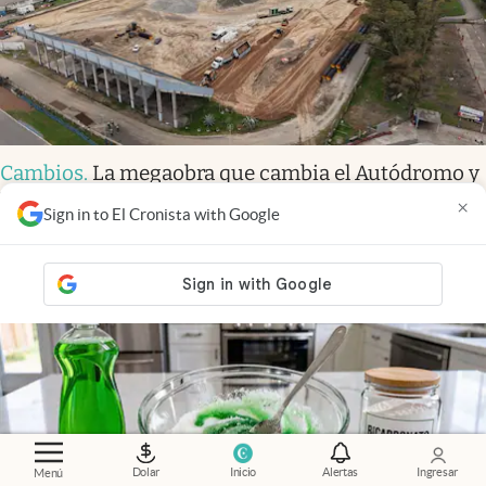
Cambios
.
La megaobra que cambia el Autódromo y
busca traer la Fórmula 1 de vuelta a la Argentina
×
Sign in to El Cronista with Google
Dolar
Inicio
Alertas
Ingresar
Menú