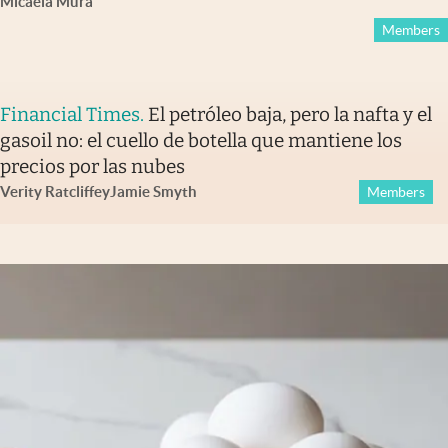
Micaela Mura
Members
Financial Times
.
El petróleo baja, pero la nafta y el
gasoil no: el cuello de botella que mantiene los
precios por las nubes
Verity Ratcliffe
y
Jamie Smyth
Members