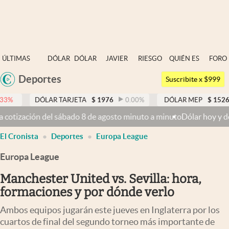
Últimas noticias
ÚLTIMAS
DÓLAR
DÓLAR
JAVIER
RIESGO
QUIÉN ES
FORO
Dólar
NOTICIAS
BLUE
MILEI
PAÍS
QUIÉN
Deportes
Argentina
Members
Suscribite x $999
España
Economía y Política
ÓLAR TARJETA
$
1976
0.00
%
DÓLAR MEP
$
1526,03
0.43
México
ón del sábado 8 de agosto minuto a minuto
Dólar hoy y dólar blue ho
Finanzas y Mercados
USA
El Cronista
Deportes
Europa League
Mercados Online
Colombia
Uruguay
Europa League
Negocios
Manchester United vs. Sevilla: hora,
Columnistas
formaciones y por dónde verlo
Otras secciones
Ambos equipos jugarán este jueves en Inglaterra por los
Apertura
cuartos de final del segundo torneo más importante de